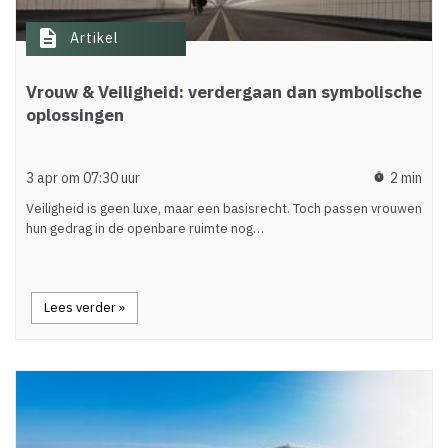
description
Artikel
Vrouw & Veiligheid: verdergaan dan symbolische
oplossingen
3 apr om 07:30 uur
2 min
timer
Veiligheid is geen luxe, maar een basisrecht. Toch passen vrouwen
hun gedrag in de openbare ruimte nog…
Lees verder »