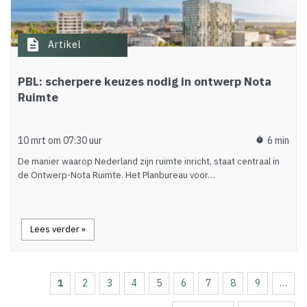
description
Artikel
PBL: scherpere keuzes nodig in ontwerp Nota
Ruimte
10 mrt om 07:30 uur
6 min
timer
De manier waarop Nederland zijn ruimte inricht, staat centraal in
de Ontwerp-Nota Ruimte. Het Planbureau voor…
Lees verder »
Huidige
1
Page
2
Page
3
Page
4
Page
5
Page
6
Page
7
Page
8
Page
9
…
Paginering
pagina