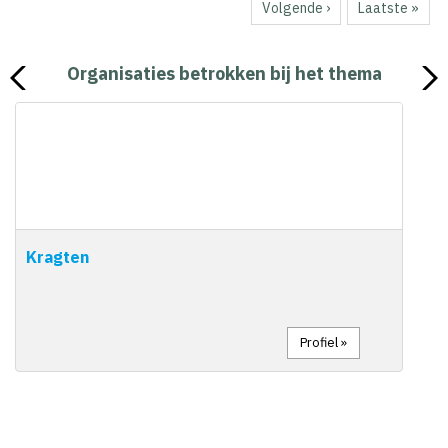
Volgende
Volgende ›
Laatste
Laatste »
pagina
pagina
Organisaties betrokken bij het thema
Kragten
Profiel »