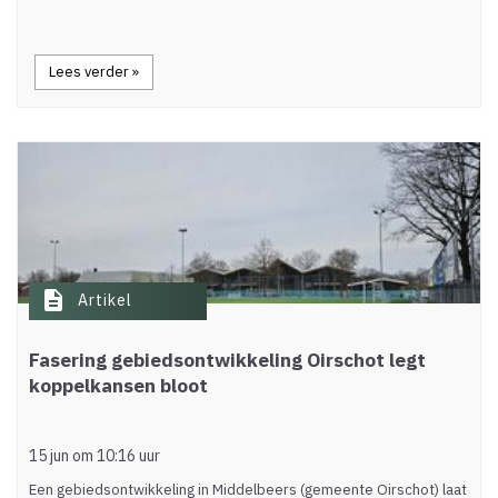
Lees verder »
description
Artikel
Fasering gebiedsontwikkeling Oirschot legt
koppelkansen bloot
15 jun om 10:16 uur
Een gebiedsontwikkeling in Middelbeers (gemeente Oirschot) laat