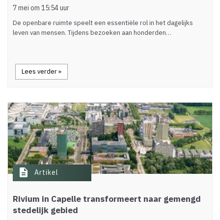
7 mei om 15:54 uur
De openbare ruimte speelt een essentiële rol in het dagelijks
leven van mensen. Tijdens bezoeken aan honderden…
Lees verder »
description
Artikel
Rivium in Capelle transformeert naar gemengd
stedelijk gebied