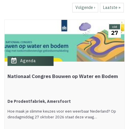
pagina
Volgende
Volgende ›
Laatste
Laatste »
pagina
pagina
okt
27
event_note
Agenda
Nationaal Congres Bouwen op Water en Bodem
De Prodentfabriek, Amersfoort
Hoe maak je slimme keuzes voor een weerbaar Nederland? Op
dinsdagmiddag 27 oktober 2026 staat deze vraag…