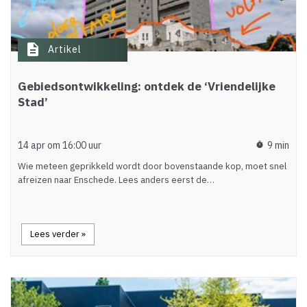
description
Artikel
Gebiedsontwikkeling: ontdek de ‘Vriendelijke
Stad’
14 apr om 16:00 uur
9 min
timer
Wie meteen geprikkeld wordt door bovenstaande kop, moet snel
afreizen naar Enschede. Lees anders eerst de…
Lees verder »