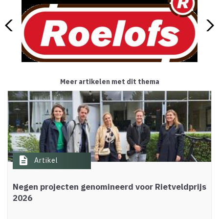
Meer artikelen met dit thema
description
Artikel
Negen projecten genomineerd voor Rietveldprijs
2026