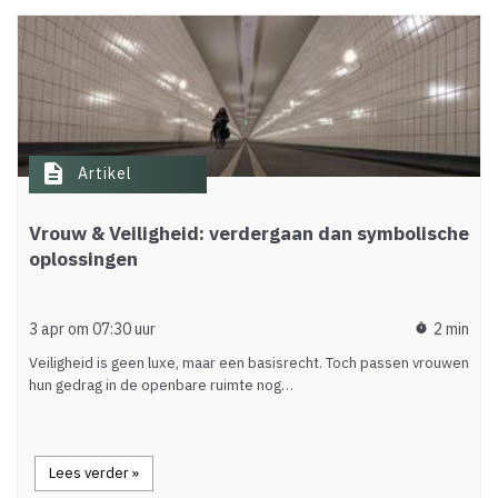
description
Artikel
Vrouw & Veiligheid: verdergaan dan symbolische
oplossingen
3 apr om 07:30 uur
2 min
timer
Veiligheid is geen luxe, maar een basisrecht. Toch passen vrouwen
hun gedrag in de openbare ruimte nog…
Lees verder »