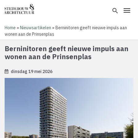
Overslaan
en
search
Toggl
naar
de
Home
Nieuwsartikelen
Berninitoren geeft nieuwe impuls aan
inhoud
Kruimelpad
wonen aan de Prinsenplas
gaan
Berninitoren geeft nieuwe impuls aan
wonen aan de Prinsenplas
dinsdag 19 mei 2026