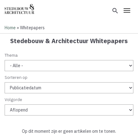
Overslaan
en
search
Toggl
naar
de
Home
Whitepapers
inhoud
Kruimelpad
gaan
Stedebouw & Architectuur Whitepapers
Thema
Sorteren op
Volgorde
Op dit moment zijn er geen artikelen om te tonen.