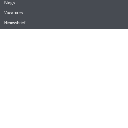
Blogs
Vacatures
Nieuwsbrief
WEBSITE
Privacyverklaring
Disclaimer
Algemene voorwaarden
CONTACT
Stedebouw & Architectuur
Schrevenweg 3
8024 HB Zwolle