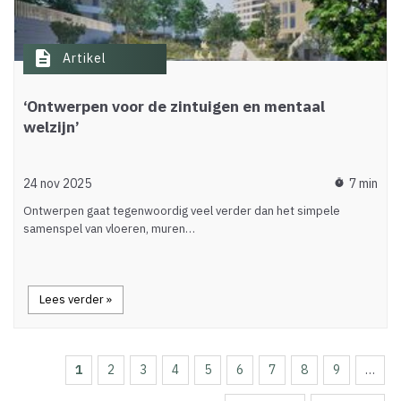
description
Artikel
‘Ontwerpen voor de zintuigen en mentaal
welzijn’
24 nov 2025
7 min
timer
Ontwerpen gaat tegenwoordig veel verder dan het simpele
samenspel van vloeren, muren…
Lees verder »
Huidige
1
Page
2
Page
3
Page
4
Page
5
Page
6
Page
7
Page
8
Page
9
…
Paginering
pagina