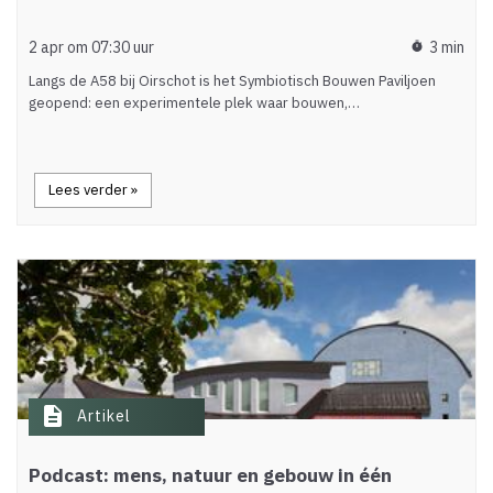
2 apr om 07:30 uur
3 min
timer
Langs de A58 bij Oirschot is het Symbiotisch Bouwen Paviljoen
geopend: een experimentele plek waar bouwen,…
Lees verder »
description
Artikel
Podcast: mens, natuur en gebouw in één