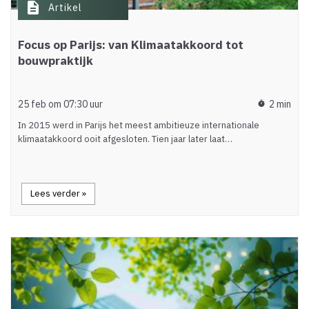
description
Artikel
Focus op Parijs: van Klimaatakkoord tot
bouwpraktijk
25 feb om 07:30 uur
2 min
timer
In 2015 werd in Parijs het meest ambitieuze internationale
klimaatakkoord ooit afgesloten. Tien jaar later laat…
Lees verder »