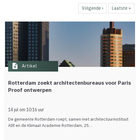
pagina
Volgende
Volgende ›
Laatste
Laatste »
pagina
pagina
description
Artikel
Rotterdam zoekt architectenbureaus voor Paris
Proof ontwerpen
14 jul om 10:16 uur
De gemeente Rotterdam roept, samen met architectuurinstituut
AIR en de Klimaat Academie Rotterdam, 25…