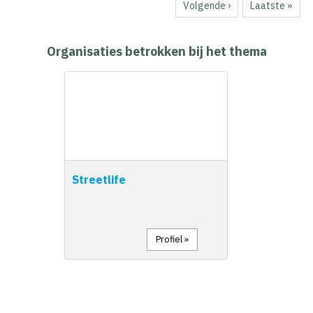
Volgende
Volgende ›
Laatste
Laatste »
pagina
pagina
Organisaties betrokken bij het thema
Streetlife
Profiel »