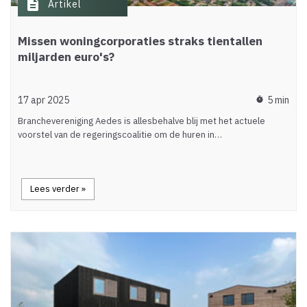
description
Artikel
Missen woningcorporaties straks tientallen
miljarden euro's?
17 apr 2025
5 min
timer
Branchevereniging Aedes is allesbehalve blij met het actuele
voorstel van de regeringscoalitie om de huren in…
Lees verder »