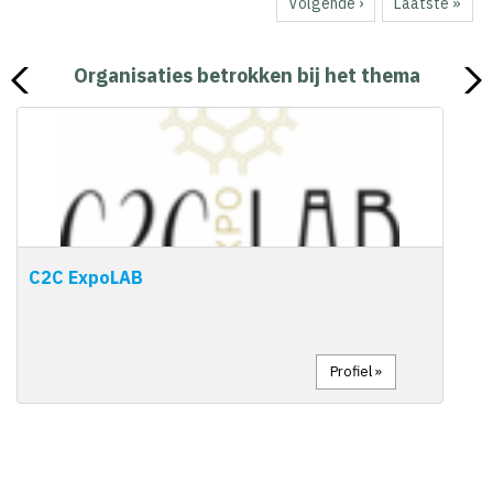
Volgende
Volgende ›
Laatste
Laatste »
pagina
pagina
Organisaties betrokken bij het thema
C2C ExpoLAB
Profiel »