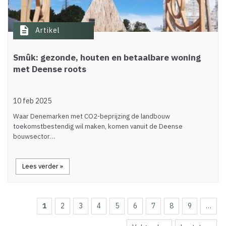
description
Artikel
Smûk: gezonde, houten en betaalbare woning
met Deense roots
10 feb 2025
Waar Denemarken met CO2-beprijzing de landbouw
toekomstbestendig wil maken, komen vanuit de Deense
bouwsector…
Lees verder »
Huidige
1
Page
2
Page
3
Page
4
Page
5
Page
6
Page
7
Page
8
Page
9
…
Paginering
pagina