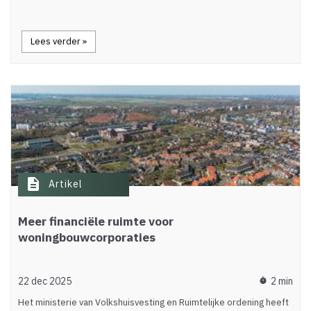
Lees verder »
description
Artikel
Meer financiële ruimte voor
woningbouwcorporaties
22 dec 2025
2 min
timer
Het ministerie van Volkshuisvesting en Ruimtelijke ordening heeft