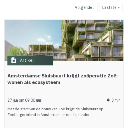
pagina
Volgende
Volgende ›
Laatste
Laatste »
pagina
pagina
description
Artikel
Amsterdamse Sluisbuurt krijgt zoöperatie Zoë:
wonen als ecosysteem
27 jan om 09:00 uur
3 min
timer
Met de start van de bouw van Zoë krijgt de Sluisbuurt op
Zeeburgereiland in Amsterdam er een bijzonder…