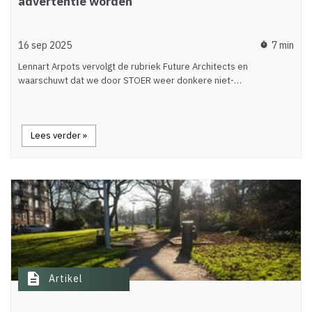
advertentie worden
16 sep 2025
7 min
timer
Lennart Arpots vervolgt de rubriek Future Architects en
waarschuwt dat we door STOER weer donkere niet-…
Lees verder »
description
Artikel