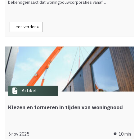
bekendgemaakt dat woningbouwcorporaties vanaf…
Lees verder »
description
Artikel
Kiezen en formeren in tijden van woningnood
5 nov 2025
10 min
timer