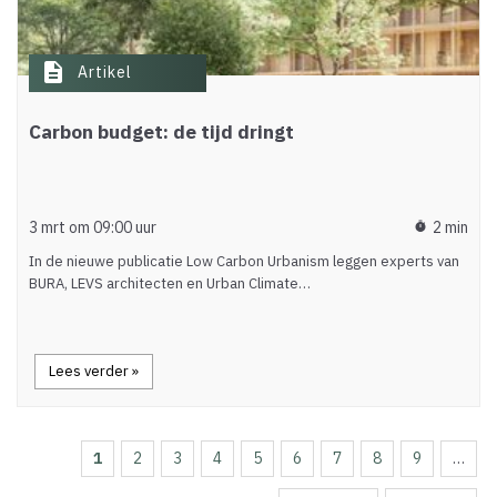
description
Artikel
Carbon budget: de tijd dringt
3 mrt om 09:00 uur
2 min
timer
In de nieuwe publicatie Low Carbon Urbanism leggen experts van
BURA, LEVS architecten en Urban Climate…
Lees verder »
Huidige
1
Page
2
Page
3
Page
4
Page
5
Page
6
Page
7
Page
8
Page
9
…
Paginering
pagina