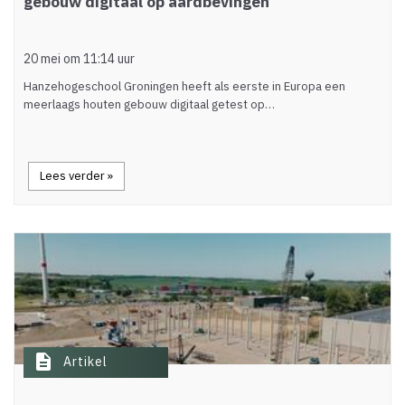
gebouw digitaal op aardbevingen
20 mei om 11:14 uur
Hanzehogeschool Groningen heeft als eerste in Europa een
meerlaags houten gebouw digitaal getest op…
Lees verder »
description
Artikel