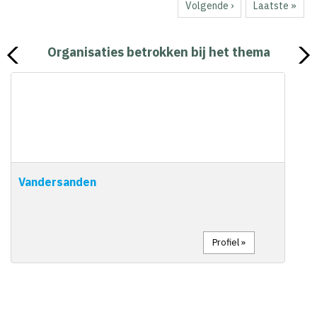
Volgende
Volgende ›
Laatste
Laatste »
pagina
pagina
Organisaties betrokken bij het thema
Vandersanden
Profiel »