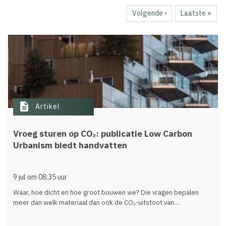
pagina
Volgende
Volgende ›
Laatste
Laatste »
pagina
pagina
description
Artikel
Vroeg sturen op CO₂: publicatie Low Carbon
Urbanism biedt handvatten
9 jul om 08:35 uur
Waar, hoe dicht en hoe groot bouwen we? Die vragen bepalen
meer dan welk materiaal dan ook de CO₂-uitstoot van…