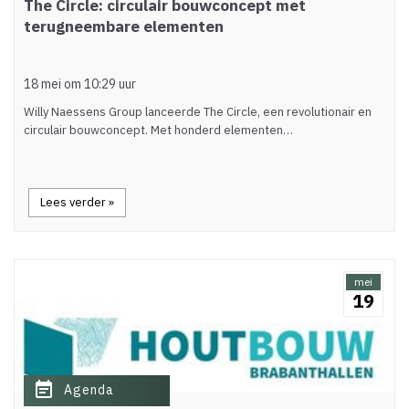
The Circle: circulair bouwconcept met
terugneembare elementen
18 mei om 10:29 uur
Willy Naessens Group lanceerde The Circle, een revolutionair en
circulair bouwconcept. Met honderd elementen…
Lees verder »
mei
19
event_note
Agenda