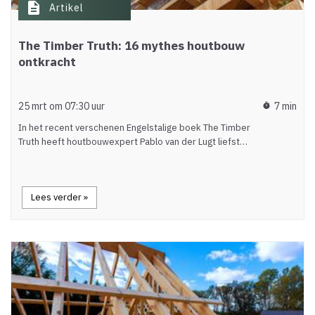
description
Artikel
The Timber Truth: 16 mythes houtbouw
ontkracht
25 mrt om 07:30 uur
7 min
timer
In het recent verschenen Engelstalige boek The Timber
Truth heeft houtbouwexpert Pablo van der Lugt liefst…
Lees verder »