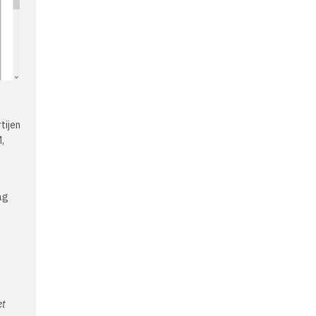
tijen
,
ag
et