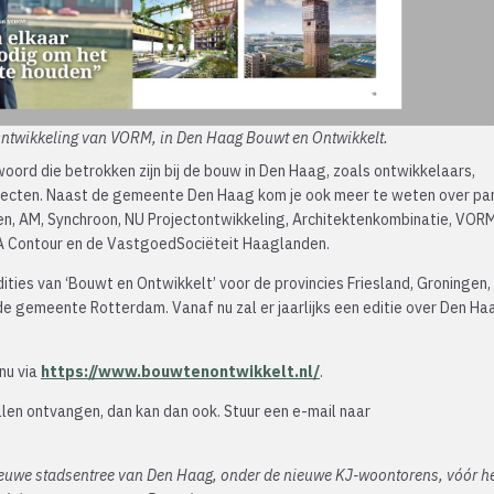
r Ontwikkeling van VORM, in Den Haag Bouwt en Ontwikkelt.
oord die betrokken zijn bij de bouw in Den Haag, zoals ontwikkelaars,
itecten. Naast de gemeente Den Haag kom je ook meer te weten over par
n, AM, Synchroon, NU Projectontwikkeling, Architektenkombinatie, VORM
A Contour en de VastgoedSociëteit Haaglanden.
ities van ‘Bouwt en Ontwikkelt’ voor de provincies Friesland, Groningen,
 de gemeente Rotterdam. Vanaf nu zal er jaarlijks een editie over Den Ha
 nu via
https://www.bouwtenontwikkelt.nl/
.
len ontvangen, dan kan dan ook. Stuur een e-mail naar
ieuwe stadsentree van Den Haag, onder de nieuwe KJ-woontorens, vóór h