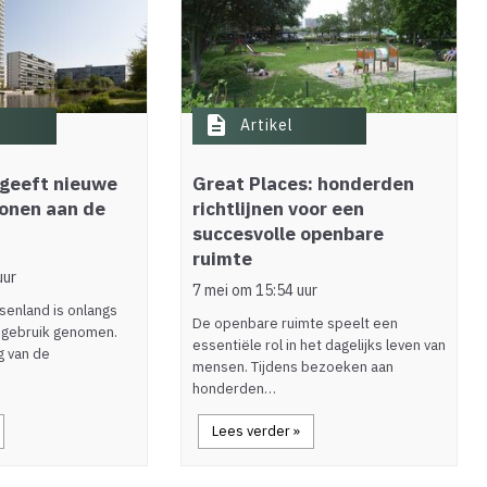
description
Artikel
 geeft nieuwe
Great Places: honderden
onen aan de
richtlijnen voor een
succesvolle openbare
ruimte
uur
7 mei om 15:54 uur
senland is onlangs
De openbare ruimte speelt een
n gebruik genomen.
essentiële rol in het dagelijks leven van
g van de
mensen. Tijdens bezoeken aan
honderden…
Lees verder »