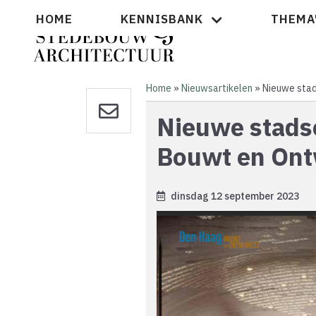
Overslaan
Hoofdnavigatie
HOME
KENNISBANK
THEMA
en
naar
de
inhoud
gaan
Home
Nieuwsartikelen
Nieuwe stad
Kruimelpad
Nieuwe stadse
Bouwt en Ont
dinsdag 12 september 2023