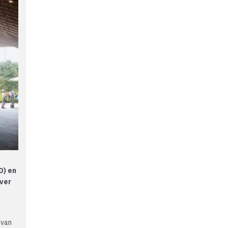
D) en
over
 van