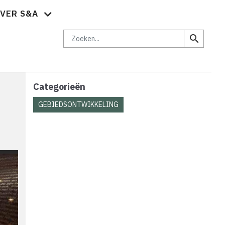
VER S&A
brief
Vacatures
Abonnementen
Adverteren
Contact
Zoeken
search
Categorieën
GEBIEDSONTWIKKELING