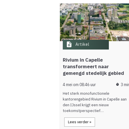
description
Artikel
Rivium in Capelle
transformeert naar
gemengd stedelijk gebied
4 mei om 08:46 uur
3 mi
timer
Het sterk monofunctionele
kantorengebied Rivium in Capelle aan
den IJssel krijgt een nieuw
toekomstperspectief…
Lees verder »