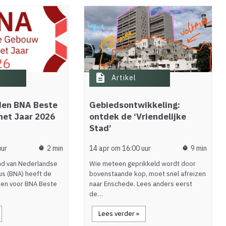
description
Artikel
en BNA Beste
Gebiedsontwikkeling:
het Jaar 2026
ontdek de ‘Vriendelijke
Stad’
uur
2 min
14 apr om 16:00 uur
9 min
timer
timer
nd van Nederlandse
Wie meteen geprikkeld wordt door
us (BNA) heeft de
bovenstaande kop, moet snel afreizen
en voor BNA Beste
naar Enschede. Lees anders eerst
de…
Lees verder »