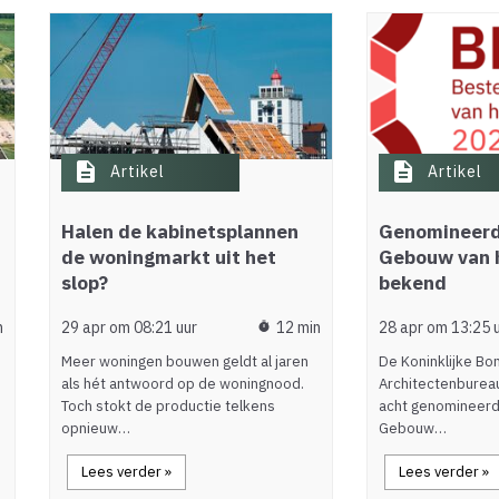
description
description
Artikel
Artikel
Halen de kabinetsplannen
Genomineerd
de woningmarkt uit het
Gebouw van 
slop?
bekend
n
29 apr om 08:21 uur
12 min
28 apr om 13:25 
timer
Meer woningen bouwen geldt al jaren
De Koninklijke Bo
als hét antwoord op de woningnood.
Architectenburea
Toch stokt de productie telkens
acht genomineerd
opnieuw…
Gebouw…
Lees verder »
Lees verder »