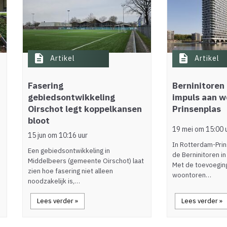
description
description
Artikel
Artikel
Fasering
Berninitoren
gebiedsontwikkeling
impuls aan w
Oirschot legt koppelkansen
Prinsenplas
bloot
19 mei om 15:00 
15 jun om 10:16 uur
In Rotterdam-Prin
Een gebiedsontwikkeling in
de Berninitoren i
Middelbeers (gemeente Oirschot) laat
Met de toevoegin
zien hoe fasering niet alleen
woontoren…
noodzakelijk is,…
Lees verder »
Lees verder »