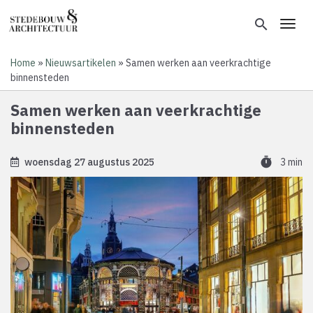
Overslaan
en
search
Toggl
naar
de
Home
Nieuwsartikelen
Samen werken aan veerkrachtige
inhoud
Kruimelpad
binnensteden
gaan
Samen werken aan veerkrachtige
binnensteden
timer
woensdag 27 augustus 2025
3 min