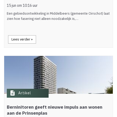
15 jun om 10:16 uur
Een gebiedsontwikkeling in Middelbeers (gemeente Oirschot) laat
zien hoe fasering niet alleen noodzakelijk is,…
Lees verder »
description
Artikel
Berninitoren geeft nieuwe impuls aan wonen
aan de Prinsenplas