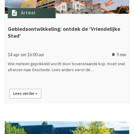
description
Artikel
Gebiedsontwikkeling: ontdek de ‘Vriendelijke
Stad’
14 apr om 16:00 uur
9 min
timer
Wie meteen geprikkeld wordt door bovenstaande kop, moet snel
afreizen naar Enschede. Lees anders eerst de…
Lees verder »