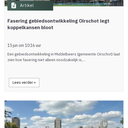
description
Artikel
Fasering gebiedsontwikkeling Oirschot legt
koppelkansen bloot
15 jun om 10:16 uur
Een gebiedsontwikkeling in Middelbeers (gemeente Oirschot) laat
zien hoe fasering niet alleen noodzakelijk is,…
Lees verder »