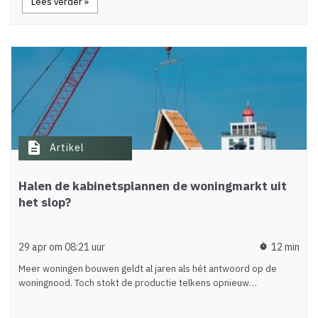
Lees verder »
description
Artikel
Halen de kabinetsplannen de woningmarkt uit
het slop?
29 apr om 08:21 uur
12 min
timer
Meer woningen bouwen geldt al jaren als hét antwoord op de
woningnood. Toch stokt de productie telkens opnieuw…