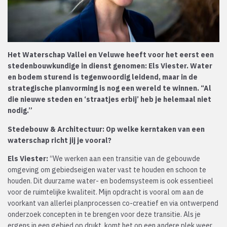
Het Waterschap Vallei en Veluwe heeft voor het eerst een
stedenbouwkundige in dienst genomen: Els Viester. Water
en bodem sturend is tegenwoordig leidend, maar in de
strategische planvorming is nog een wereld te winnen. “Al
die nieuwe steden en ‘straatjes erbij’ heb je helemaal niet
nodig.”
Stedebouw & Architectuur:
Op welke kerntaken van een
waterschap richt jij je vooral?
Els Viester:
“We werken aan een transitie van de gebouwde
omgeving om gebiedseigen water vast te houden en schoon te
houden. Dit duurzame water- en bodemsysteem is ook essentieel
voor de ruimtelijke kwaliteit. Mijn opdracht is vooral om aan de
voorkant van allerlei planprocessen co-creatief en via ontwerpend
onderzoek concepten in te brengen voor deze transitie. Als je
ergens in een gebied op drukt, komt het op een andere plek weer