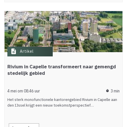
description
Artikel
Rivium in Capelle transformeert naar gemengd
stedelijk gebied
4 mei om 08:46 uur
3 min
timer
Het sterk monofunctionele kantorengebied Rivium in Capelle aan
den IJssel krijgt een nieuw toekomstperspectief…