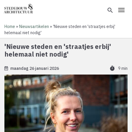
Overslaan
en
search
Toggl
naar
de
Home
Nieuwsartikelen
'Nieuwe steden en 'straatjes erbij'
inhoud
Kruimelpad
helemaal niet nodig'
gaan
'Nieuwe steden en 'straatjes erbij'
helemaal niet nodig'
timer
maandag 26 januari 2026
9 min