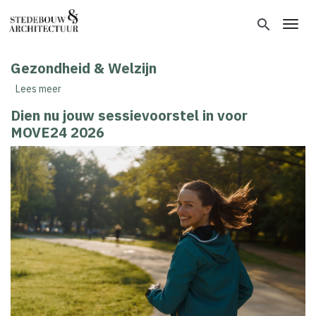
Overslaan
en
search
Toggl
naar
de
Gezondheid & Welzijn
inhoud
gaan
Lees meer
over
Gezondheid
Dien nu jouw sessievoorstel in voor
&
MOVE24 2026
Welzijn