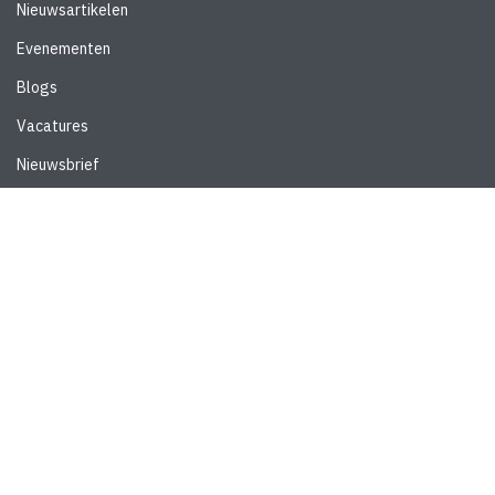
Nieuwsartikelen
Evenementen
Blogs
Vacatures
Nieuwsbrief
WEBSITE
Privacyverklaring
Disclaimer
Algemene voorwaarden
CONTACT
Stedebouw & Architectuur