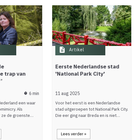
description
Artikel
de
Eerste Nederlandse stad
e trap van
'National Park City'
’
6 min
11 aug 2025
timer
n Nederland een waar
Voor het eerst is een Nederlandse
mimicry. Als
stad uitgeroepen tot National Park City.
t ze de groenste…
Die eer ging naar Breda en is niet…
Lees verder »