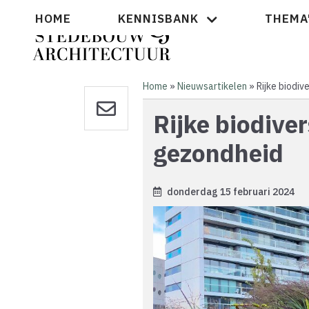
Overslaan
Hoofdnavigatie
HOME
KENNISBANK
THEMA
en
naar
de
inhoud
gaan
Home
Nieuwsartikelen
Rijke biodiv
Kruimelpad
Rijke biodiver
gezondheid
donderdag 15 februari 2024