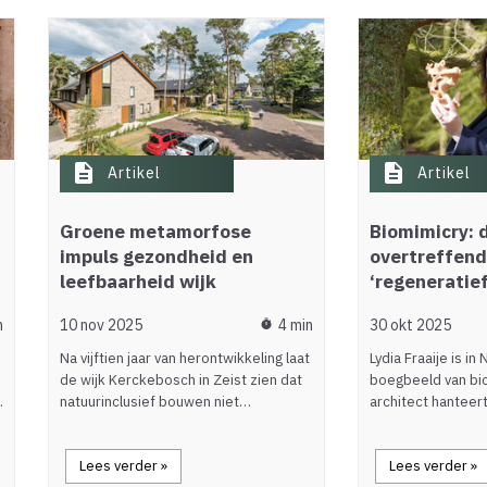
description
description
Artikel
Artikel
Groene metamorfose
Biomimicry: 
impuls gezondheid en
overtreffend
leefbaarheid wijk
‘regeneratief
n
10 nov 2025
4 min
30 okt 2025
timer
Na vijftien jaar van herontwikkeling laat
Lydia Fraaije is i
n
de wijk Kerckebosch in Zeist zien dat
boegbeeld van bio
…
natuurinclusief bouwen niet…
architect hanteer
Lees verder »
Lees verder »