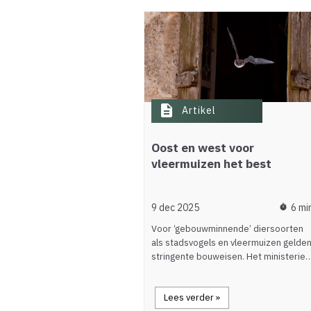
description
Artikel
Oost en west voor
vleermuizen het best
9 dec 2025
6 mi
timer
Voor ‘gebouwminnende’ diersoorten
als stadsvogels en vleermuizen gelde
stringente bouweisen. Het ministerie
Lees verder »