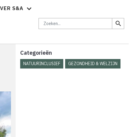
VER S&A
brief
Vacatures
Abonnementen
Adverteren
Contact
Zoeken
search
Categorieën
NATUURINCLUSIEF
GEZONDHEID & WELZIJN