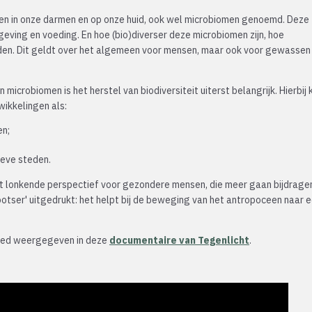
en in onze darmen en op onze huid, ook wel microbiomen genoemd. Deze z
eving en voeding. En hoe (bio)diverser deze microbiomen zijn, hoe
den. Dit geldt over het algemeen voor mensen, maar ook voor gewassen
 microbiomen is het herstel van biodiversiteit uiterst belangrijk. Hierbij 
ikkelingen als:
en;
ieve steden.
it lonkende perspectief voor gezondere mensen, die meer gaan bijdrage
ootser' uitgedrukt: het helpt bij de beweging van het antropoceen naar 
oed weergegeven in deze
documentaire van Tegenlicht
.