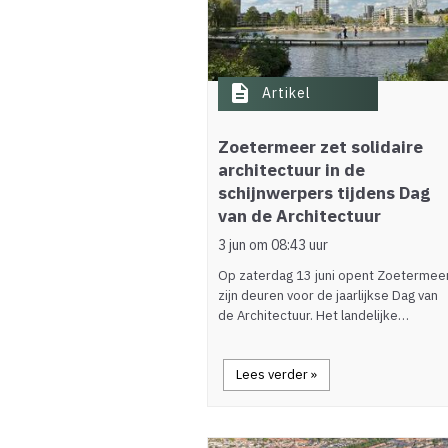
description
Artikel
Zoetermeer zet solidaire
architectuur in de
schijnwerpers tijdens Dag
van de Architectuur
3 jun om 08:43 uur
Op zaterdag 13 juni opent Zoetermee
zijn deuren voor de jaarlijkse Dag van
de Architectuur. Het landelijke…
Lees verder »