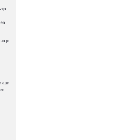
ijn
 en
kun je
n aan
een