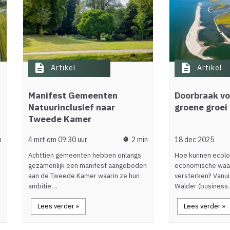
description
description
Artikel
Artikel
Manifest Gemeenten
Doorbraak vo
Natuurinclusief naar
groene groei
Tweede Kamer
n
4 mrt om 09:30 uur
2 min
18 dec 2025
timer
Achttien gemeenten hebben onlangs
Hoe kunnen ecolo
gezamenlijk een manifest aangeboden
economische waa
aan de Tweede Kamer waarin ze hun
versterken? Vanuit
ambitie…
Walder (busines
Lees verder »
Lees verder »