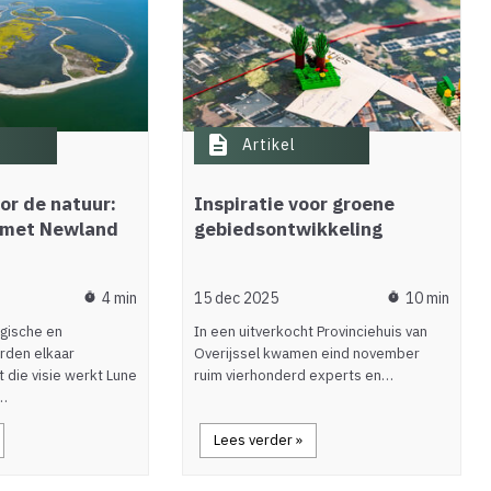
description
Artikel
or de natuur:
Inspiratie voor groene
 met Newland
gebiedsontwikkeling
4 min
15 dec 2025
10 min
timer
timer
gische en
In een uitverkocht Provinciehuis van
rden elkaar
Overijssel kwamen eind november
 die visie werkt Lune
ruim vierhonderd experts en…
s…
Lees verder »