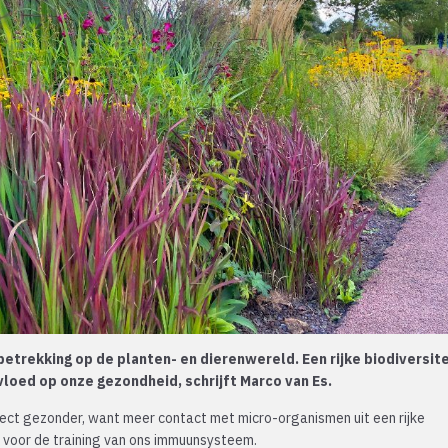
 betrekking op de planten- en dierenwereld. Een rijke biodiversite
vloed op onze gezondheid, schrijft Marco van Es.
irect gezonder, want meer contact met micro-organismen uit een rijke
ijn voor de training van ons immuunsysteem.