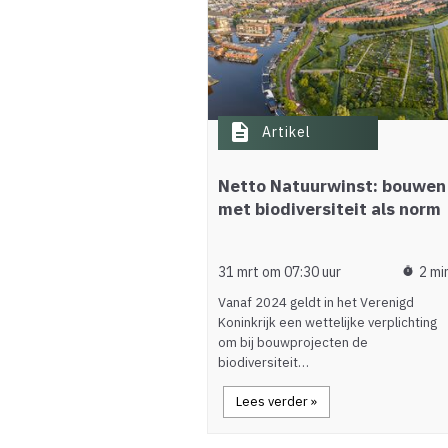
description
Artikel
Netto Natuurwinst: bouwen
met biodiversiteit als norm
31 mrt om 07:30 uur
2 mi
timer
Vanaf 2024 geldt in het Verenigd
Koninkrijk een wettelijke verplichting
om bij bouwprojecten de
biodiversiteit…
Lees verder »