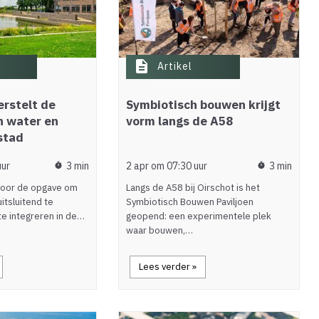
description
Artikel
rstelt de
Symbiotisch bouwen krijgt
n water en
vorm langs de A58
stad
uur
3 min
2 apr om 07:30 uur
3 min
timer
timer
voor de opgave om
Langs de A58 bij Oirschot is het
uitsluitend te
Symbiotisch Bouwen Paviljoen
e integreren in de…
geopend: een experimentele plek
waar bouwen,…
Lees verder »