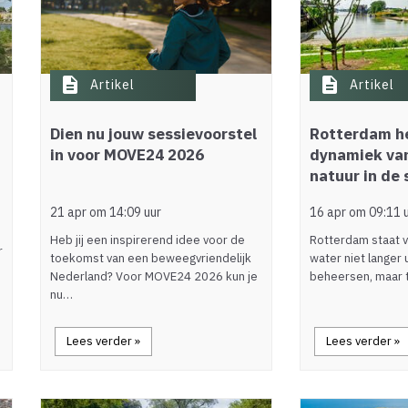
description
description
Artikel
Artikel
Dien nu jouw sessievoorstel
Rotterdam he
in voor MOVE24 2026
dynamiek va
natuur in de 
21 apr om 14:09 uur
16 apr om 09:11 
Heb jij een inspirerend idee voor de
Rotterdam staat 
r
toekomst van een beweegvriendelijk
water niet langer 
Nederland? Voor MOVE24 2026 kun je
beheersen, maar t
nu…
Lees verder »
Lees verder »