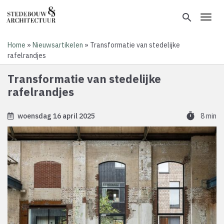
Overslaan
en
search
Toggl
naar
de
Home
Nieuwsartikelen
Transformatie van stedelijke
inhoud
Kruimelpad
rafelrandjes
gaan
Transformatie van stedelijke
rafelrandjes
timer
woensdag 16 april 2025
8 min