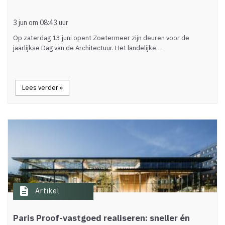
3 jun om 08:43 uur
Op zaterdag 13 juni opent Zoetermeer zijn deuren voor de
jaarlijkse Dag van de Architectuur. Het landelijke…
Lees verder »
description
Artikel
Paris Proof-vastgoed realiseren: sneller én