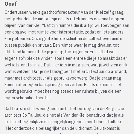
Onaf
Ondertussen werkt gasthoofdredacteur Van der Klei zelf graag
met gebieden die niet af zijn en als rafelrandjes ook onaf mogen
blijven. Van der Klei: “Dat zijn ruimtes die ik altijd wil toevoegen aan
een opgave, met ruimte voor interpretatie, zodat er ‘iets anders’
kan gebeuren. Onze grote liefde schuilt in de collectieve ruimte
tussen publiek en privaat. Een ruimte waar je mag dwalen, tot
stilstand komen of die je je mag toe-eigenen. Er is altijd wel
ergens zo’n plek te vinden, zoals een entree die je zo maakt dat er
wel iets ‘onafs’ in zit. Dat jij er iets in mag zien, wat jij wilt zien en ik,
wat ik wil zien. Dat je niet bezig bent met architectuur op afstand,
maar met architectuur als gebruiksvoorwerp. Dat je eraan mag
komen of er eigen bankje mag neerzetten. En als de ruimte niet
wordt gebruikt, moet het nog steeds een ruimte blijven die een
eigen schoonheid heeft.”
Dat laatste sluit weer goed aan bij het betoog van de Belgische
architect Jo Taillieu, die net als Van der Klei benadrukt dat je als
architect eigenlijk zo min mogelijk ingrepen moet doen. Taillieu:
“Het onderzoek is belangrijker dan de uitkomst. De uitkomst is