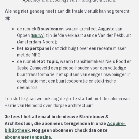
Appelhof, bron: Ibelings Van Tilburg architecten).
Wie nog niet genoeg heeft aan dit fraaie vierluik kan nog terecht
bij:
de rubriek
Bouwiconen
, waarin architect Auguste van
Oppen (
BETA
) zijn liefde verklaart aan de Van der Pekbuurt
(Amsterdam-Noord);
het
Expertpanel
dat zich buigt over een recente misser
met de MPG;
de rubriek
Hot Topic
, waarin transitiemakers Niels Rood en
Jeske Zonneveld een pleidooi houden voor een volledige
buurttransformatie: het splitsen van eengezinswoningen in
combinatie met een buurtcoöperatie en elektrische
deelauto’s.
Ten slotte gaan we ook nog de grote stad uit met de column van
Harrie van Helmond over ‘dorpse architectuur’.
Je leest het allemaal in de nieuwe Stedebouw &
Architectuur, die abonnees terugvinden in onze
Acquire-
bibliotheek
. Nog geen abonnee? Check dan onze
abonnementenpagina
.