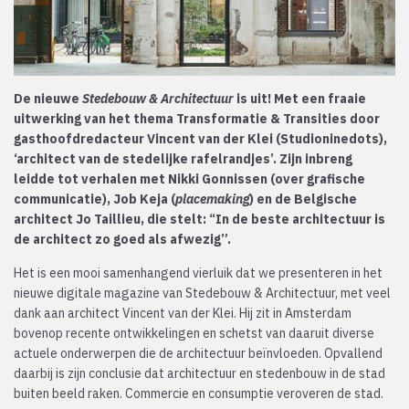
De nieuwe
Stedebouw & Architectuur
is uit! Met een fraaie
uitwerking van het thema Transformatie & Transities door
gasthoofdredacteur Vincent van der Klei (Studioninedots),
‘architect van de stedelijke rafelrandjes’. Zijn inbreng
leidde tot verhalen met Nikki Gonnissen (over grafische
communicatie), Job Keja (
placemaking
) en de Belgische
architect Jo Taillieu, die stelt: “In de beste architectuur is
de architect zo goed als afwezig”.
Het is een mooi samenhangend vierluik dat we presenteren in het
nieuwe digitale magazine van Stedebouw & Architectuur, met veel
dank aan architect Vincent van der Klei. Hij zit in Amsterdam
bovenop recente ontwikkelingen en schetst van daaruit diverse
actuele onderwerpen die de architectuur beïnvloeden. Opvallend
daarbij is zijn conclusie dat architectuur en stedenbouw in de stad
buiten beeld raken. Commercie en consumptie veroveren de stad.