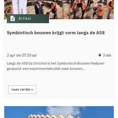
description
Artikel
Symbiotisch bouwen krijgt vorm langs de A58
2 apr om 07:30 uur
3 min
timer
Langs de A58 bij Oirschot is het Symbiotisch Bouwen Paviljoen
geopend: een experimentele plek waar bouwen,…
Lees verder »