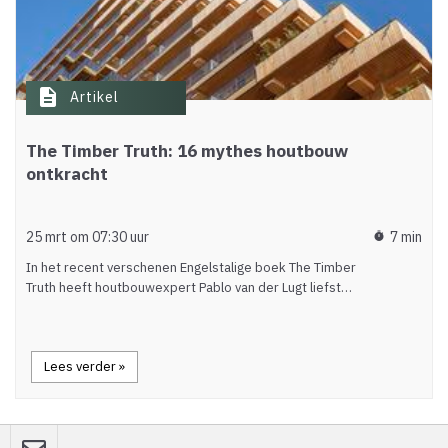
description
Artikel
The Timber Truth: 16 mythes houtbouw
ontkracht
25 mrt om 07:30 uur
7 min
timer
In het recent verschenen Engelstalige boek The Timber
Truth heeft houtbouwexpert Pablo van der Lugt liefst…
Lees verder »