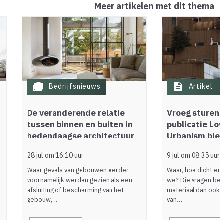
Meer artikelen met dit thema
cases
description
Bedrijfsnieuws
Artikel
De veranderende relatie
Vroeg sturen
tussen binnen en buiten in
publicatie L
hedendaagse architectuur
Urbanism bi
28 jul om 16:10 uur
9 jul om 08:35 uur
Waar gevels van gebouwen eerder
Waar, hoe dicht 
voornamelijk werden gezien als een
we? Die vragen b
afsluiting of bescherming van het
materiaal dan ook
gebouw,…
van…