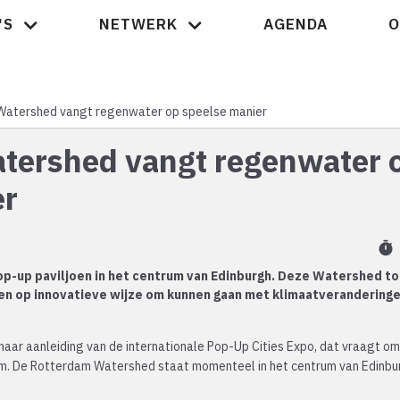
'S
NETWERK
AGENDA
O
Nieuws
atershed vangt regenwater op speelse manier
tershed vangt regenwater 
er
timer
p-up paviljoen in het centrum van Edinburgh. Deze Watershed t
en op innovatieve wijze om kunnen gaan met klimaatveranderingen
 naar aanleiding van de internationale Pop-Up Cities Expo, dat vraagt om
orm. De Rotterdam Watershed staat momenteel in het centrum van Edinbu