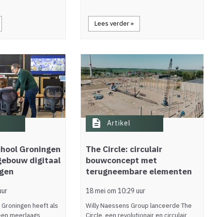
Lees verder »
description
Artikel
hool Groningen
The Circle: circulair
gebouw digitaal
bouwconcept met
ngen
terugneembare elementen
uur
18 mei om 10:29 uur
Groningen heeft als
Willy Naessens Group lanceerde The
 een meerlaags
Circle, een revolutionair en circulair