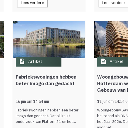
Lees verder »
Lees verder »
description
description
Artikel
Artikel
Fabriekswoningen hebben
Woongebouw
beter imago dan gedacht
Rotterdam w
Gebouw van 
16 jun om 14:54 uur
11 jun om 14:54 u
Fabriekswoningen hebben een beter
Woongebouw SAWA
imago dan gedacht. Dat blijkt uit
bekroond als BNA
onderzoek van Platform31 en het…
het Jaar 2026. De
voor het…