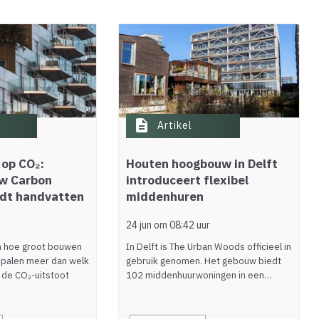
description
Artikel
 op CO₂:
Houten hoogbouw in Delft
ow Carbon
introduceert flexibel
edt handvatten
middenhuren
24 jun om 08:42 uur
en hoe groot bouwen
In Delft is The Urban Woods officieel in
epalen meer dan welk
gebruik genomen. Het gebouw biedt
 de CO₂-uitstoot
102 middenhuurwoningen in een…