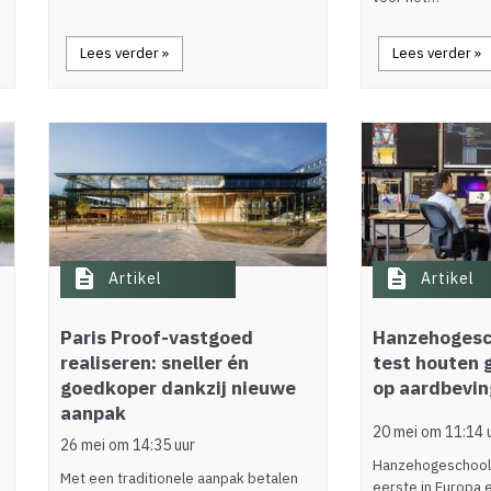
Lees verder »
Lees verder »
description
description
Artikel
Artikel
Paris Proof-vastgoed
Hanzehogesc
realiseren: sneller én
test houten 
goedkoper dankzij nieuwe
op aardbevi
aanpak
20 mei om 11:14 
26 mei om 14:35 uur
Hanzehogeschool 
Met een traditionele aanpak betalen
eerste in Europa