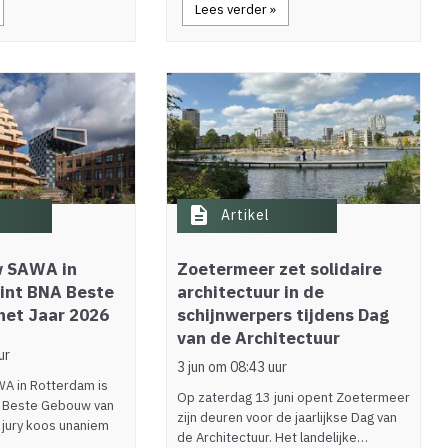
Lees verder »
description
Artikel
 SAWA in
Zoetermeer zet solidaire
int BNA Beste
architectuur in de
het Jaar 2026
schijnwerpers tijdens Dag
van de Architectuur
ur
3 jun om 08:43 uur
 in Rotterdam is
Op zaterdag 13 juni opent Zoetermeer
 Beste Gebouw van
zijn deuren voor de jaarlijkse Dag van
 jury koos unaniem
de Architectuur. Het landelijke…