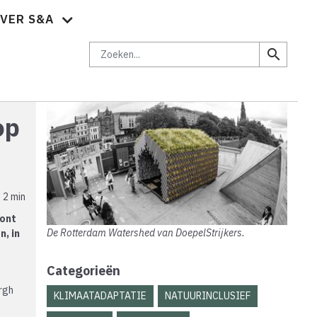
VER S&A
brief
Vacatures
Abonnementen
Adverteren
Contact
Zoeken
search
op
2 min
oont
De Rotterdam Watershed van DoepelStrijkers.
, in
Categorieën
rgh
KLIMAATADAPTATIE
NATUURINCLUSIEF