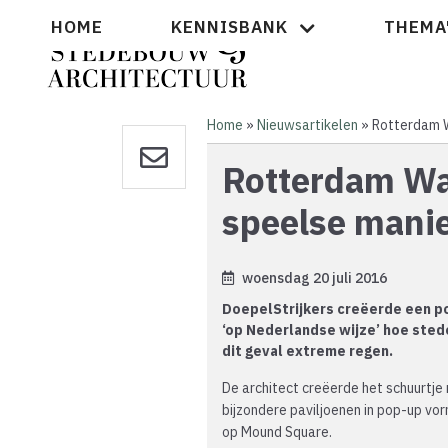
Overslaan
Hoofdnavigatie
HOME
KENNISBANK
THEMA
en
naar
de
inhoud
gaan
Home
Nieuwsartikelen
Rotterdam W
Kruimelpad
Rotterdam Wa
speelse mani
woensdag 20 juli 2016
DoepelStrijkers creëerde een po
‘op Nederlandse wijze’ hoe sted
dit geval extreme regen.
De architect creëerde het schuurtje
bijzondere paviljoenen in pop-up v
op Mound Square.