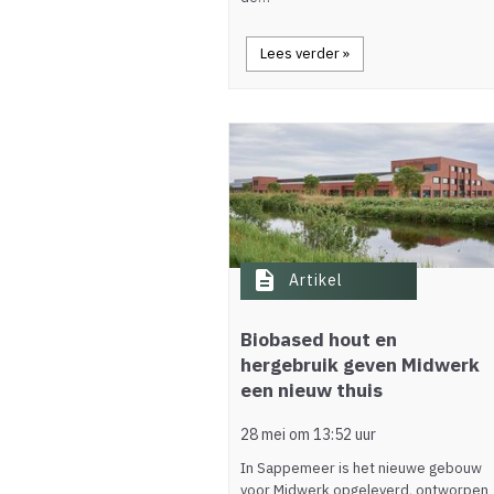
Lees verder »
description
Artikel
Biobased hout en
hergebruik geven Midwerk
een nieuw thuis
28 mei om 13:52 uur
In Sappemeer is het nieuwe gebouw
voor Midwerk opgeleverd, ontworpen