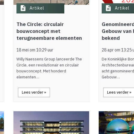
description
description
Artikel
Artikel
The Circle: circulair
Genomineerd
bouwconcept met
Gebouw van 
terugneembare elementen
bekend
18 mei om 10:29 uur
28 apr om 13:25 
Willy Naessens Group lanceerde The
De Koninklijke Bo
Circle, een revolutionair en circulair
Architectenburea
bouwconcept. Met honderd
acht genomineerd
elementen…
Gebouw…
Lees verder »
Lees verder »