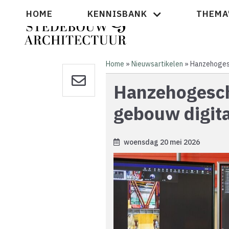
Overslaan
Hoofdnavigatie
HOME
KENNISBANK
THEMA
en
naar
de
inhoud
gaan
Home
Nieuwsartikelen
Hanzehogesc
Kruimelpad
Hanzehogesch
gebouw digit
woensdag 20 mei 2026