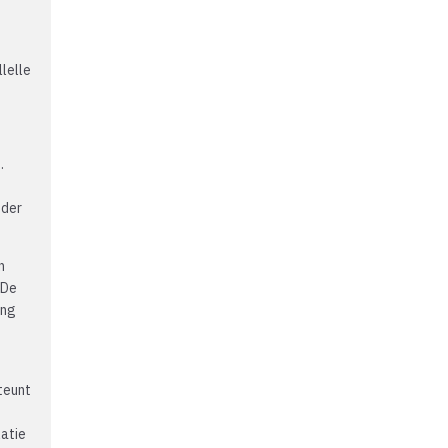
n
lelle
.
nder
n
 De
ing
teunt
latie