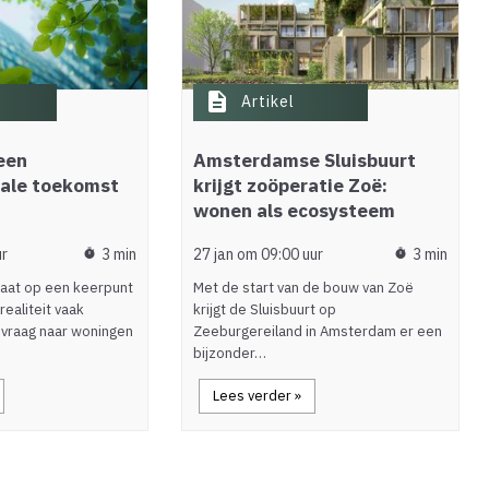
description
Artikel
een
Amsterdamse Sluisbuurt
rale toekomst
krijgt zoöperatie Zoë:
wonen als ecosysteem
ur
3 min
27 jan om 09:00 uur
3 min
timer
timer
aat op een keerpunt
Met de start van de bouw van Zoë
realiteit vaak
krijgt de Sluisbuurt op
e vraag naar woningen
Zeeburgereiland in Amsterdam er een
bijzonder…
Lees verder »