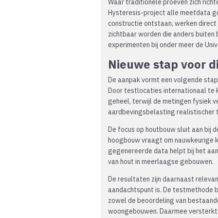
Waar traditionele proeven zich rich
Hysteresis-project alle meetdata geli
constructie ontstaan, werken direct
zichtbaar worden die anders buiten 
experimenten bij onder meer de Unive
Nieuwe stap voor di
De aanpak vormt een volgende stap 
Door testlocaties internationaal te
geheel, terwijl de metingen fysiek 
aardbevingsbelasting realistischer 
De focus op houtbouw sluit aan bij
hoogbouw vraagt om nauwkeurige ke
gegenereerde data helpt bij het aa
van hout in meerlaagse gebouwen.
De resultaten zijn daarnaast relevan
aandachtspunt is. De testmethode bi
zowel de beoordeling van bestaand
woongebouwen. Daarmee versterkt het