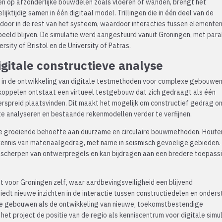
ten op afzonderlijke bouwdelen zoals vloeren of wanden, brengt het
jktijdig samen in één digitaal model. Trillingen die in één deel van de
 door in de rest van het systeem, waardoor interacties tussen elemente
beeld blijven. De simulatie werd aangestuurd vanuit Groningen, met paral
rsity of Bristol en de University of Patras.
gitale constructieve analyse
in de ontwikkeling van digitale testmethoden voor complexe gebouwen
 koppelen ontstaat een virtueel testgebouw dat zich gedraagt als één
verspreid plaatsvinden. Dit maakt het mogelijk om constructief gedrag o
te analyseren en bestaande rekenmodellen verder te verfijnen.
 de groeiende behoefte aan duurzame en circulaire bouwmethoden. Houte
nnis van materiaalgedrag, met name in seismisch gevoelige gebieden.
nscherpen van ontwerpregels en kan bijdragen aan een bredere toepass
t voor Groningen zelf, waar aardbevingsveiligheid een blijvend
edt nieuwe inzichten in de interactie tussen constructiedelen en onders
e gebouwen als de ontwikkeling van nieuwe, toekomstbestendige
 project de positie van de regio als kenniscentrum voor digitale simu