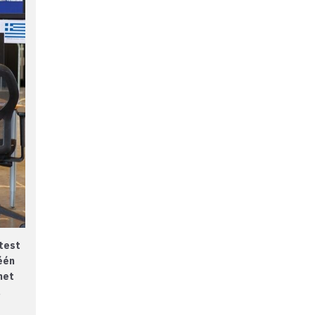
test
één
het
.