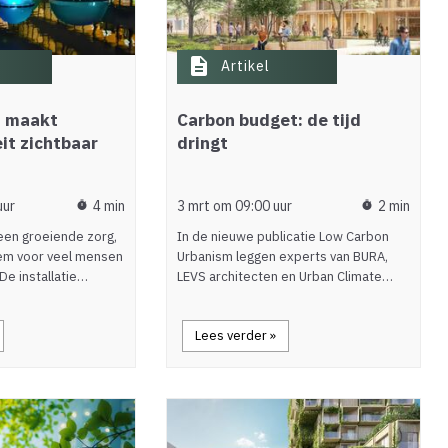
description
Artikel
t maakt
Carbon budget: de tijd
it zichtbaar
dringt
uur
4 min
3 mrt om 09:00 uur
2 min
timer
timer
 een groeiende zorg,
In de nieuwe publicatie Low Carbon
eem voor veel mensen
Urbanism leggen experts van BURA,
 De installatie…
LEVS architecten en Urban Climate…
Lees verder »