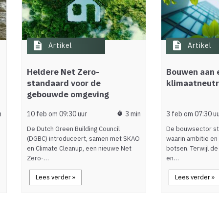
description
description
Artikel
Artikel
Heldere Net Zero-
Bouwen aan 
standaard voor de
klimaatneut
gebouwde omgeving
n
10 feb om 09:30 uur
3 min
3 feb om 07:30 u
timer
De Dutch Green Building Council
De bouwsector st
(DGBC) introduceert, samen met SKAO
waarin ambitie en 
en Climate Cleanup, een nieuwe Net
botsen. Terwijl d
Zero-…
en…
Lees verder »
Lees verder »