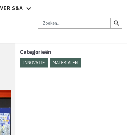
VER S&A
brief
Vacatures
Abonnementen
Adverteren
Contact
Zoeken
search
Categorieën
INNOVATIE
MATERIALEN