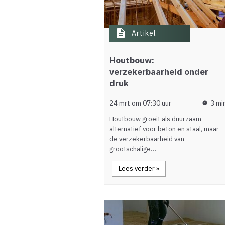
description
Artikel
Houtbouw:
verzekerbaarheid onder
druk
24 mrt om 07:30 uur
3 mi
timer
Houtbouw groeit als duurzaam
alternatief voor beton en staal, maar
de verzekerbaarheid van
grootschalige…
Lees verder »