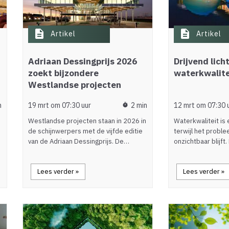
description
description
Artikel
Artikel
Adriaan Dessingprijs 2026
Drijvend lich
zoekt bijzondere
waterkwalite
Westlandse projecten
n
19 mrt om 07:30 uur
2 min
12 mrt om 07:30 
timer
Westlandse projecten staan in 2026 in
Waterkwaliteit is
de schijnwerpers met de vijfde editie
terwijl het probl
van de Adriaan Dessingprijs. De…
onzichtbaar blijft.
Lees verder »
Lees verder »