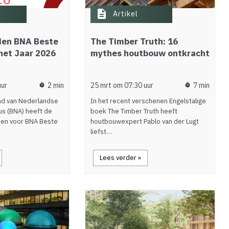
description
Artikel
en BNA Beste
The Timber Truth: 16
het Jaar 2026
mythes houtbouw ontkracht
uur
2 min
25 mrt om 07:30 uur
7 min
timer
timer
nd van Nederlandse
In het recent verschenen Engelstalige
us (BNA) heeft de
boek The Timber Truth heeft
en voor BNA Beste
houtbouwexpert Pablo van der Lugt
liefst…
Lees verder »