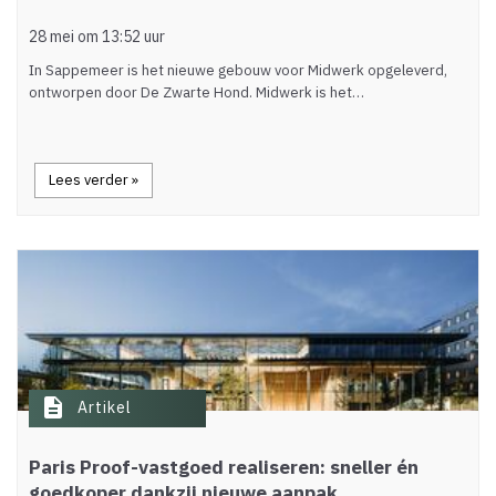
28 mei om 13:52 uur
In Sappemeer is het nieuwe gebouw voor Midwerk opgeleverd,
ontworpen door De Zwarte Hond. Midwerk is het…
Lees verder »
description
Artikel
Paris Proof-vastgoed realiseren: sneller én
goedkoper dankzij nieuwe aanpak