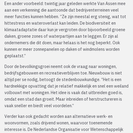
Een ander voorbeeld: twintig jaar geleden werkte Van Assen mee
aan een verkenning die aantoonde dat bedrijventerreinen veel
meer functies kunnen hebben. “Ze zijn meestal erg stenig, wat tot
hittestress en wateroverlast kan leiden. De biodiversiteit en
klimaatadaptatie daar kun je vergroten door bijvoorbeeld groene
daken, groene zones of waterpartijen aan te leggen. Er zijn al
ondernemers die dit doen, maar helaas is het nog beperkt. Ook
kunnen er meer zonnepanelen op daken of windmolens worden
geplaatst.”
Door de bevolkingsgroei neemt ook de vraag naar woningen,
bedrijfsgebouwen en recreatieverblijven toe. Nieuwbouw is niet
altijd per se nodig, betoogt de stedenbouwkundige. “Het is een
hardnekkige opvatting dat je relatief makkelijk en snel een weiland
volbouwt met woningen. Het idee is vaak dat uitbreiden goed is,
omdat een stad dan groeit. Maar inbreiden of herstructureren is
vaak sneller en biedt veel voordelen.”
Verder kan ook gedacht worden aan alternatieve werk- en
woonvormen, zoals drijvend wonen, waarvoor toenemende
interesse is. De Nederlandse Organisatie voor Wetenschappelijk