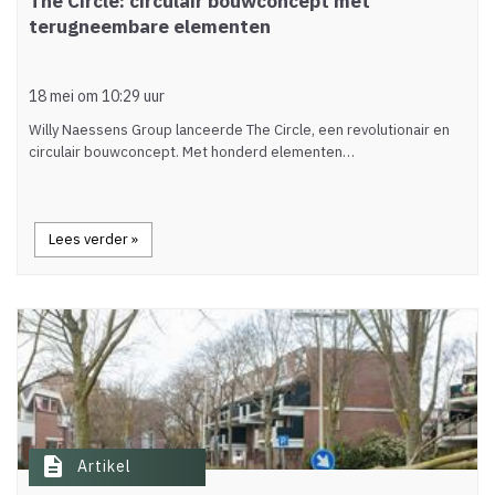
The Circle: circulair bouwconcept met
terugneembare elementen
18 mei om 10:29 uur
Willy Naessens Group lanceerde The Circle, een revolutionair en
circulair bouwconcept. Met honderd elementen…
Lees verder »
description
Artikel