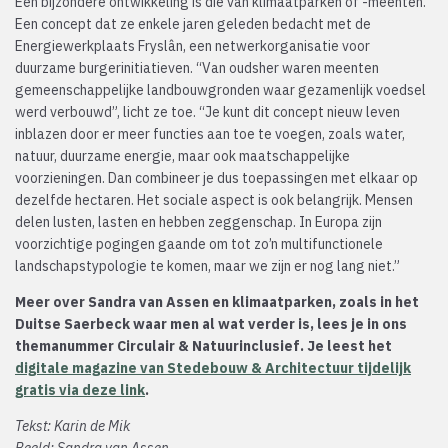
Een bijzondere ontwikkeling is die van klimaatparken of -meenten.
Een concept dat ze enkele jaren geleden bedacht met de
Energiewerkplaats Fryslân, een netwerkorganisatie voor
duurzame burgerinitiatieven. “Van oudsher waren meenten
gemeenschappelijke landbouwgronden waar gezamenlijk voedsel
werd verbouwd”, licht ze toe. “Je kunt dit concept nieuw leven
inblazen door er meer functies aan toe te voegen, zoals water,
natuur, duurzame energie, maar ook maatschappelijke
voorzieningen. Dan combineer je dus toepassingen met elkaar op
dezelfde hectaren. Het sociale aspect is ook belangrijk. Mensen
delen lusten, lasten en hebben zeggenschap. In Europa zijn
voorzichtige pogingen gaande om tot zo’n multifunctionele
landschapstypologie te komen, maar we zijn er nog lang niet.”
Meer over Sandra van Assen en klimaatparken, zoals in het
Duitse Saerbeck waar men al wat verder is, lees je in ons
themanummer Circulair & Natuurinclusief. Je leest het
digitale magazine van Stedebouw & Architectuur tijdelijk
gratis via deze link
.
Tekst: Karin de Mik