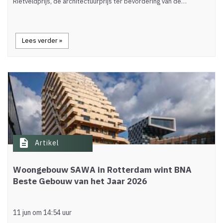
Rietveldprijs, de architectuurprijs ter bevordering van de…
Lees verder »
description
Artikel
Woongebouw SAWA in Rotterdam wint BNA
Beste Gebouw van het Jaar 2026
11 jun om 14:54 uur