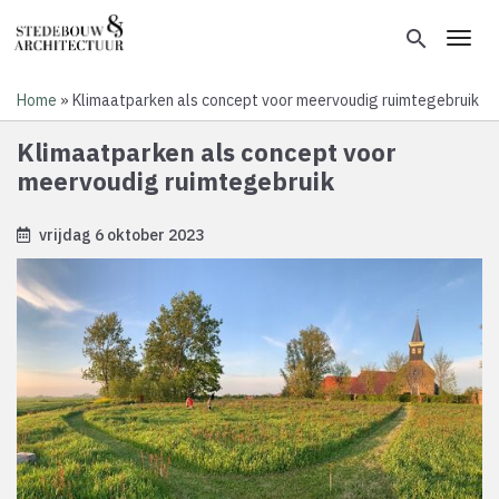
Overslaan
en
search
Toggl
naar
de
Home
Klimaatparken als concept voor meervoudig ruimtegebruik
inhoud
Kruimelpad
gaan
Klimaatparken als concept voor
meervoudig ruimtegebruik
vrijdag 6 oktober 2023