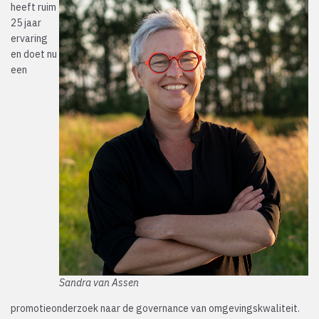
heeft ruim
25 jaar
ervaring
en doet nu
een
Sandra van Assen
promotieonderzoek naar de governance van omgevingskwaliteit.