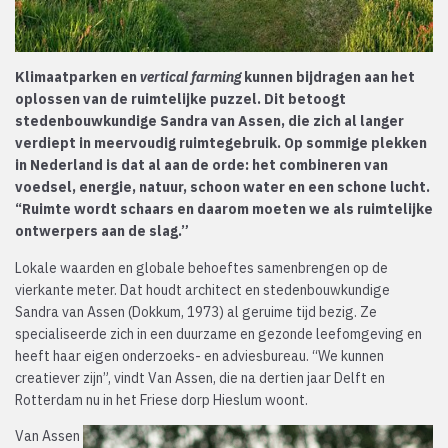
Klimaatparken en
vertical farming
kunnen bijdragen aan het
oplossen van de ruimtelijke puzzel. Dit betoogt
stedenbouwkundige Sandra van Assen, die zich al langer
verdiept in meervoudig ruimtegebruik. Op sommige plekken
in Nederland is dat al aan de orde: het combineren van
voedsel, energie, natuur, schoon water en een schone lucht.
“Ruimte wordt schaars en daarom moeten we als ruimtelijke
ontwerpers aan de slag.”
Lokale waarden en globale behoeftes samenbrengen op de
vierkante meter. Dat houdt architect en stedenbouwkundige
Sandra van Assen (Dokkum, 1973) al geruime tijd bezig. Ze
specialiseerde zich in een duurzame en gezonde leefomgeving en
heeft haar eigen onderzoeks- en adviesbureau. “We kunnen
creatiever zijn”, vindt Van Assen, die na dertien jaar Delft en
Rotterdam nu in het Friese dorp Hieslum woont.
Van Assen