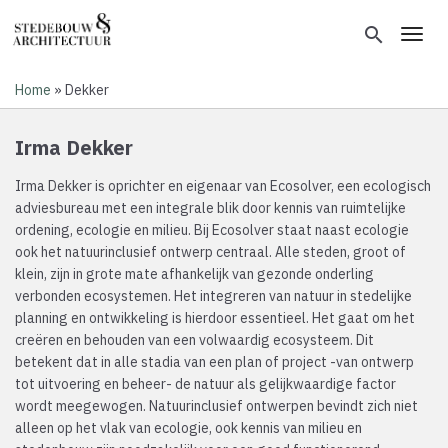
Overslaan
en
search
Toggl
naar
de
Home
Dekker
inhoud
Kruimelpad
gaan
Irma Dekker
Irma Dekker is oprichter en eigenaar van Ecosolver, een ecologisch
adviesbureau met een integrale blik door kennis van ruimtelijke
ordening, ecologie en milieu. Bij Ecosolver staat naast ecologie
ook het natuurinclusief ontwerp centraal. Alle steden, groot of
klein, zijn in grote mate afhankelijk van gezonde onderling
verbonden ecosystemen. Het integreren van natuur in stedelijke
planning en ontwikkeling is hierdoor essentieel. Het gaat om het
creëren en behouden van een volwaardig ecosysteem. Dit
betekent dat in alle stadia van een plan of project -van ontwerp
tot uitvoering en beheer- de natuur als gelijkwaardige factor
wordt meegewogen. Natuurinclusief ontwerpen bevindt zich niet
alleen op het vlak van ecologie, ook kennis van milieu en