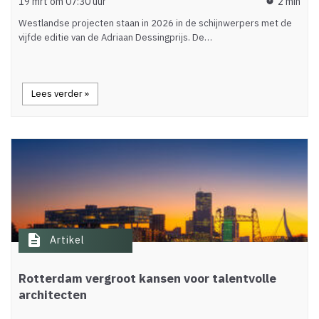
19 mrt om 07:30 uur
2 min
timer
Westlandse projecten staan in 2026 in de schijnwerpers met de
vijfde editie van de Adriaan Dessingprijs. De…
Lees verder »
description
Artikel
Rotterdam vergroot kansen voor talentvolle
architecten