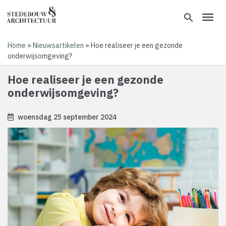
Overslaan
en
search
Toggl
naar
de
Home
Nieuwsartikelen
Hoe realiseer je een gezonde
inhoud
Kruimelpad
onderwijsomgeving?
gaan
Hoe realiseer je een gezonde
onderwijsomgeving?
woensdag 25 september 2024