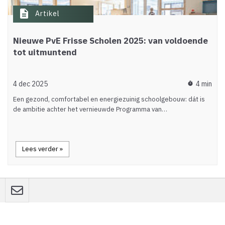
description
Artikel
Nieuwe PvE Frisse Scholen 2025: van voldoende
tot uitmuntend
4 dec 2025
4 min
timer
Een gezond, comfortabel en energiezuinig schoolgebouw: dát is
de ambitie achter het vernieuwde Programma van…
Lees verder »