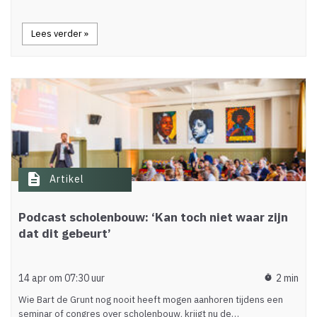
Lees verder »
description
Artikel
Podcast scholenbouw: ‘Kan toch niet waar zijn
dat dit gebeurt’
14 apr om 07:30 uur
2 min
timer
Wie Bart de Grunt nog nooit heeft mogen aanhoren tijdens een
seminar of congres over scholenbouw, krijgt nu de…