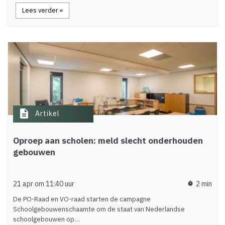
Lees verder »
description
Artikel
Oproep aan scholen: meld slecht onderhouden
gebouwen
21 apr om 11:40 uur
2 min
timer
De PO-Raad en VO-raad starten de campagne
Schoolgebouwenschaamte om de staat van Nederlandse
schoolgebouwen op…