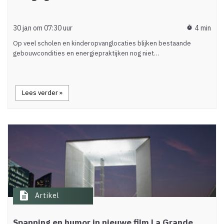
30 jan om 07:30 uur
4 min
timer
Op veel scholen en kinderopvanglocaties blijken bestaande
gebouwcondities en energiepraktijken nog niet…
Lees verder »
description
Artikel
Spanning en humor in nieuwe film La Grande