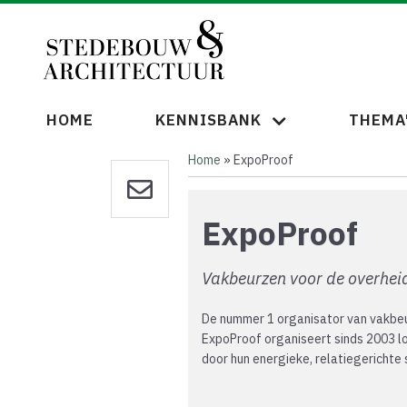
Overslaan
en
naar
de
inhoud
gaan
Hoofdnavigatie
HOME
KENNISBANK
THEMA
Home
ExpoProof
Kruimelpad
ExpoProof
Vakbeurzen voor de overhei
De nummer 1 organisator van vakbeu
ExpoProof organiseert sinds 2003 l
door hun energieke, relatiegerichte