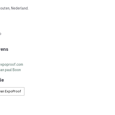
outen, Nederland.
p
vens
expoproof.com
an paul Boon
ie
van ExpoProof