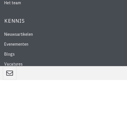
Het team
KENNIS
Nieuwsartikelen
Evenementen
Blogs
Vacatures
Nieuwsbrief
WEBSITE
Privacyverklaring
Disclaimer
Algemene voorwaarden