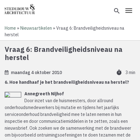
Overslaan
en
search
Toggl
naar
de
Home
Nieuwsartikelen
Vraag 6: Brandveiligheidsniveau na
inhoud
Kruimelpad
herstel
gaan
Vraag 6: Brandveiligheidsniveau na
herstel
timer
maandag 4 oktober 2010
3 min
6. Hoe handhaaf je het brandveiligheidsniveau na herstel?
Annegreeth Nijhof
Door inzet van de huismeesters, door allround
onderhoudsmedewerkers bij mutatie en tijdens het jaarlijks
serviceonderhoud brandveiligheid mee te laten nemen in hun
inspectie en door communicatiemiddelen in te zetten, zoals een
nieuwsbrief. Ook zoeken we de samenwerking met de brandweer
om bijvoorbeeld ontruimingsoefeningen te doen tezamen met de