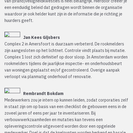
van (brand)veiligheidkwesties is heel belangrijk. Hierdoor creëer je
een eenduidig beleid dat gedragen wordt binnen de organisatie
waardoor je ook helder kunt zijn in de informatie die je richting je
huurders geeft.
Jan Kees Gijsbers
Complex 2 in Amersfoort is duurzaam verbeterd. De rookmelders
zijn aangesloten op het lichtnet. Controle vindt plaats bij mutatie.
Complex 1 lost zich definitief op door sloop. In Amsterdam worden
rookmelders tijdens de jaarlijkse inspectie- en onderhoudsbeurt
van woningen geplaatst en/of gecontroleerd. Overige aanpak
verloopt via planmatig onderhoud of renovatie.
Rembrandt Bokdam
Medewerkers zou je intern op kunnen leiden, zodat corporaties zelf
in staat zijn om op basis van een checklist de gebouwen eens in de
zoveel jaren of eens per jaar te inventariseren. Bij
verbouwwerkzaamheden en mutaties kan tevens een
opleveringscontrole uitgevoerd worden door een opgeleide
medewerker. Doel is dat de knelpunten worden herkend en basale