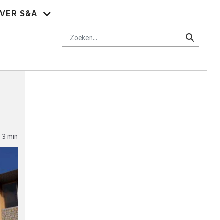
VER S&A
brief
Vacatures
Abonnementen
Adverteren
Contact
Zoeken
search
3 min