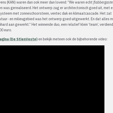
wens (KAN) waren dan ook meer dan lovend: “We waren echt
flabbergast
 was gerealiseerd. Het ontwerp zag er architectonisch goed uit, met 
systeem met zonneschoorsteen, ventec dak en klimaatcascade. Het zat
atuur- en milieugebied was het ontwerp goed uitgewerkt. En dat alles 
ihard aan gewerkt.” Het winnende duo, een relatief klein ‘team’, verdien
00 euro.
gina (De StienVeste)
en bekijk meteen ook de bijbehorende video: