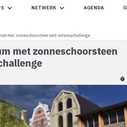
'S
NETWERK
AGENDA
O
Nieuws
rum met zonneschoorsteen wint ontwerpchallenge
um met zonneschoorsteen
challenge
timer