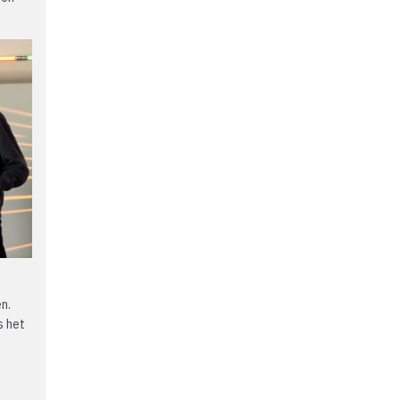
n.
s het