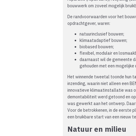
bouwwerk om zoveel mogelijk bruikb
De randvoorwaarden voor het bouww
opdrachtgever, waren:
natuurinclusief bouwen;
klimaatadaptief bouwen;
biobased bouwen;
flexibel, modulair en losmaa
daarnaast wil de gemeente da
gehouden met een mogelijke 
Het winnende tweetal toonde hun ta
inzending, waarin niet alleen een B
innovatieve klimaatinstallatie was
demontabiliteit werd getoond en op 
was gewerkt aan het ontwerp. Daarin
Voor de betrokkenen, in de eerste p
een bruikbare start van een nieuw t
Natuur en milieu