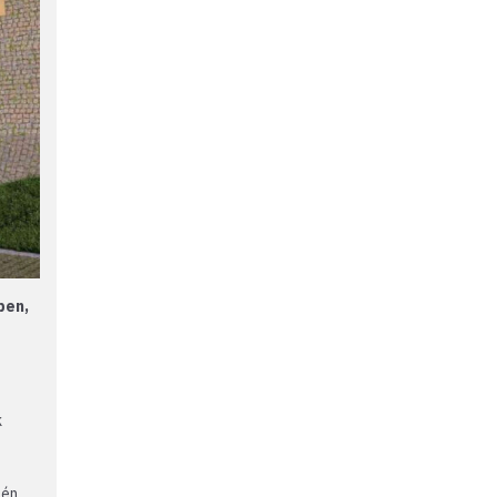
pen,
k
één