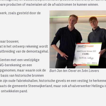
are producten of materialen uit de afvalstromen te kunnen winnen.
erk, zoals gesteld door de
kbaar bouwen;
t in het ontwerp rekening wordt
uitbreiding van de demontagehal.
lenten met een veelzijdige
ENG-berekening en een
 opgenomen, maar waarin ook de
Bart-Jan ten Oever en Ivèn Lievers
basis van historische bronnen
 zijn oude fabriekshallen, historische gevels en een vesting te herkenne
laats de gemeente Steenwijkerland, maar ook afvalverwerker Hellinga i
e ontwikkelen pand.