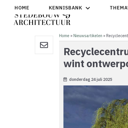
Overslaan
Hoofdnavigatie
HOME
KENNISBANK
THEMA
en
naar
de
inhoud
gaan
Home
Nieuwsartikelen
Recyclecent
Kruimelpad
Recyclecentr
wint ontwerp
donderdag 24 juli 2025