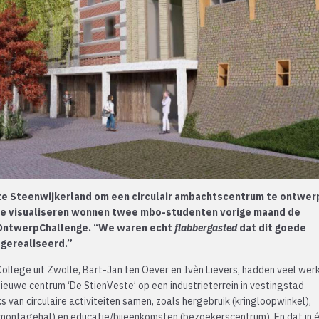
e Steenwijkerland om een circulair ambachtscentrum te ontwer
 te visualiseren wonnen twee mbo-studenten vorige maand de
 OntwerpChallenge. “We waren echt
flabbergasted
dat dit goede
gerealiseerd.”
ollege uit Zwolle, Bart-Jan ten Oever en Ivèn Lievers, hadden veel wer
euwe centrum ‘De StienVeste’ op een industrieterrein in vestingstad
 van circulaire activiteiten samen, zoals hergebruik (kringloopwinkel),
demontagehal) en educatie/bijeenkomsten (bezoekerscentrum). En dat in 