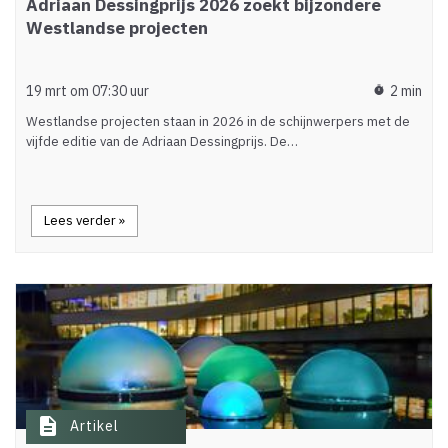
Adriaan Dessingprijs 2026 zoekt bijzondere
Westlandse projecten
19 mrt om 07:30 uur
2 min
timer
Westlandse projecten staan in 2026 in de schijnwerpers met de
vijfde editie van de Adriaan Dessingprijs. De…
Lees verder »
description
Artikel