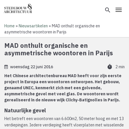
Overslaan
en
search
Toggl
naar
de
Home
Nieuwsartikelen
MAD onthult organische en
inhoud
Kruimelpad
asymmetrische woontoren in Parijs
gaan
MAD onthult organische en
asymmetrische woontoren in Parijs
timer
woensdag 22 juni 2016
2 min
Het Chinese architectenbureau MAD heeft voor zijn eerste
project in Europa een woontoren ontworpen. Het gebouw,
genaamd UNIC, kenmerkt zich met een golvende,
asymmetrische gevel met veel glas. De woontoren wordt
gerealiseerd in de nieuwe wijk Clichy-Batignolles in Parijs.
Natuurlijke gevel
Het betreft een woontoren van 6.600m2, 50 meter hoog en met 13
verdiepingen. Iedere verdieping heeft vloerplaten met wisselende