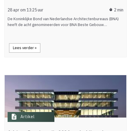
28 apr om 13:25 uur
2 min
timer
De Koninklijke Bond van Nederlandse Architectenbureaus (BNA)
heeft de acht genomineerden voor BNA Beste Gebouw…
Lees verder »
description
Artikel