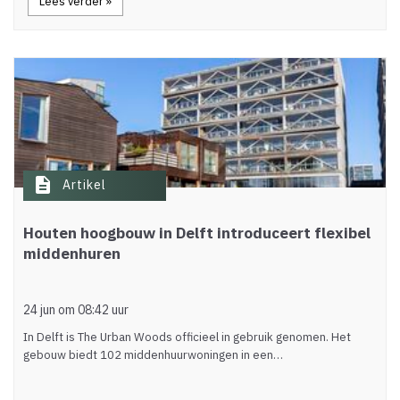
Lees verder »
description
Artikel
Houten hoogbouw in Delft introduceert flexibel
middenhuren
24 jun om 08:42 uur
In Delft is The Urban Woods officieel in gebruik genomen. Het
gebouw biedt 102 middenhuurwoningen in een…