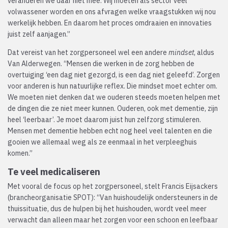
veranderen we daar niet mee. Wij moeten als sector veel
volwassener worden en ons afvragen welke vraagstukken wij nou
werkelijk hebben. En daarom het proces omdraaien en innovaties
juist zelf aanjagen.”
Dat vereist van het zorgpersoneel wel een andere
mindset
, aldus
Van Alderwegen. “Mensen die werken in de zorg hebben de
overtuiging ‘een dag niet gezorgd, is een dag niet geleefd’. Zorgen
voor anderen is hun natuurlijke reflex. Die mindset moet echter om.
We moeten niet denken dat we ouderen steeds moeten helpen met
de dingen die ze niet meer kunnen. Ouderen, ook met dementie, zijn
heel ‘leerbaar’. Je moet daarom juist hun zelfzorg stimuleren.
Mensen met dementie hebben echt nog heel veel talenten en die
gooien we allemaal weg als ze eenmaal in het verpleeghuis
komen.”
Te veel medicaliseren
Met vooral de focus op het zorgpersoneel, stelt Francis Eijsackers
(brancheorganisatie SPOT): “Van huishoudelijk ondersteuners in de
thuissituatie, dus de hulpen bij het huishouden, wordt veel meer
verwacht dan alleen maar het zorgen voor een schoon en leefbaar