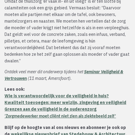
Omdat de thuiszorg ‘er vaak in- en uit vliegt’ is er ten slotte bij
calamiteiten ook een grijs gebied. Vermaas besluit: “Daarvoor
moeten alle partijen met elkaar om de tafel, ook bewoners,
mantelzorgers en naasten. We moeten hen vertellen dat de zorg
die moeder of vader krijgt niet hetzelfde is als in een verpleeghuis.
Dat geldt wel voor de concrete zaken, zoals een infuus, verband,
pilletjes, et cetera, maar de leefomgeving is hún
verantwoordelijkheid. Dat betekent dus dat zij vooraf moeten
bedenken hoe ze het zelf gaan oplossen als moeder of vader gaat
dwalen.”
Ontdek veel meer dit onderwerp tijdens het
Seminar Veiligheid &
Vertrouwen
(11 maart, Amersfoort).
Lees ook:
Wie is verantwoordelijk voor de veiligheid in huis?
Kwaliteit toevoegen: meer welzijn, zingeving en veiligheid
Grenzen aan de veiligheid in de ouderenzorg
‘Zorgmedewerker moet cliënt niet zien als ziektebeeld zelf’
Blijf op de hoogte van al ons nieuws en abonneer je ook op
de
wekelijkse nieuwsbrief van Stedebouw & Architectuur
.