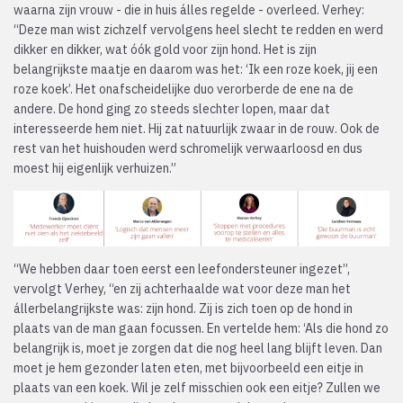
waarna zijn vrouw - die in huis álles regelde - overleed. Verhey:
“Deze man wist zichzelf vervolgens heel slecht te redden en werd
dikker en dikker, wat óók gold voor zijn hond. Het is zijn
belangrijkste maatje en daarom was het: ‘Ik een roze koek, jij een
roze koek’. Het onafscheidelijke duo verorberde de ene na de
andere. De hond ging zo steeds slechter lopen, maar dat
interesseerde hem niet. Hij zat natuurlijk zwaar in de rouw. Ook de
rest van het huishouden werd schromelijk verwaarloosd en dus
moest hij eigenlijk verhuizen.”
“We hebben daar toen eerst een leefondersteuner ingezet”,
vervolgt Verhey, “en zij achterhaalde wat voor deze man het
állerbelangrijkste was: zijn hond. Zij is zich toen op de hond in
plaats van de man gaan focussen. En vertelde hem: ‘Als die hond zo
belangrijk is, moet je zorgen dat die nog heel lang blijft leven. Dan
moet je hem gezonder laten eten, met bijvoorbeeld een eitje in
plaats van een koek. Wil je zelf misschien ook een eitje? Zullen we