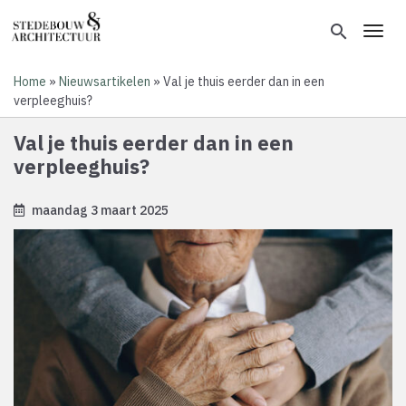
Overslaan
en
search
Toggl
naar
de
Home
Nieuwsartikelen
Val je thuis eerder dan in een
inhoud
Kruimelpad
verpleeghuis?
gaan
Val je thuis eerder dan in een
verpleeghuis?
maandag 3 maart 2025