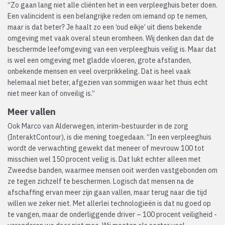
“Zo gaan lang niet alle cliënten het in een verpleeghuis beter doen.
Een valincident is een belangrijke reden om iemand op te nemen,
maar is dat beter? Je haalt zo een ‘oud eikje’ uit diens bekende
omgeving met vaak overal steun eromheen. Wij denken dan dat de
beschermde leefomgeving van een verpleeghuis veilig is. Maar dat
is wel een omgeving met gladde vloeren, grote afstanden,
onbekende mensen en veel overprikkeling. Dat is heel vaak
helemaal niet beter, afgezien van sommigen waar het thuis echt
niet meer kan of onveilig is.”
Meer vallen
Ook Marco van Alderwegen, interim-bestuurder in de zorg
(InteraktContour), is die mening toegedaan. “In een verpleeghuis
wordt de verwachting gewekt dat meneer of mevrouw 100 tot
misschien wel 150 procent veilig is. Dat lukt echter alleen met
Zweedse banden, waarmee mensen ooit werden vastgebonden om
ze tegen zichzelf te beschermen. Logisch dat mensen na de
afschaffing ervan meer zijn gaan vallen, maar terug naar die tijd
willen we zeker niet. Met allerlei technologieën is dat nu goed op
te vangen, maar de onderliggende driver – 100 procent veiligheid -