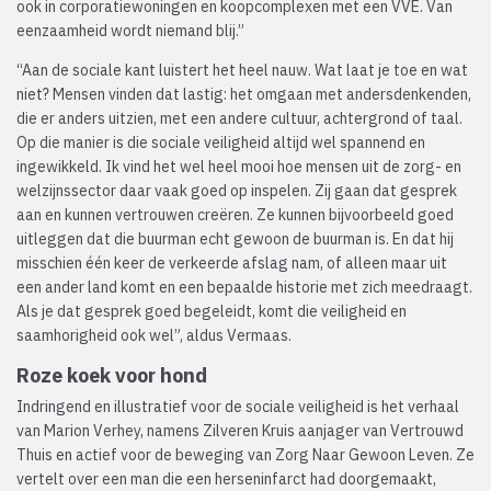
ook in corporatiewoningen en koopcomplexen met een VVE. Van
eenzaamheid wordt niemand blij.”
“Aan de sociale kant luistert het heel nauw. Wat laat je toe en wat
niet? Mensen vinden dat lastig: het omgaan met andersdenkenden,
die er anders uitzien, met een andere cultuur, achtergrond of taal.
Op die manier is die sociale veiligheid altijd wel spannend en
ingewikkeld. Ik vind het wel heel mooi hoe mensen uit de zorg- en
welzijnssector daar vaak goed op inspelen. Zij gaan dat gesprek
aan en kunnen vertrouwen creëren. Ze kunnen bijvoorbeeld goed
uitleggen dat die buurman echt gewoon de buurman is. En dat hij
misschien één keer de verkeerde afslag nam, of alleen maar uit
een ander land komt en een bepaalde historie met zich meedraagt.
Als je dat gesprek goed begeleidt, komt die veiligheid en
saamhorigheid ook wel”, aldus Vermaas.
Roze koek voor hond
Indringend en illustratief voor de sociale veiligheid is het verhaal
van Marion Verhey, namens Zilveren Kruis aanjager van Vertrouwd
Thuis en actief voor de beweging van Zorg Naar Gewoon Leven. Ze
vertelt over een man die een herseninfarct had doorgemaakt,