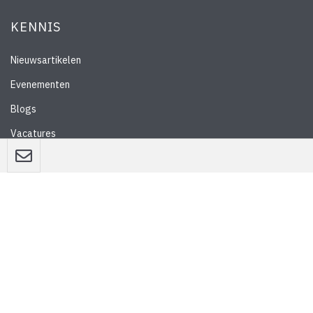
KENNIS
Nieuwsartikelen
Evenementen
Blogs
Vacatures
Nieuwsbrief
WEBSITE
Privacyverklaring
Disclaimer
Algemene voorwaarden