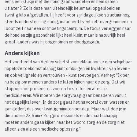
eens een stukje met die hond gaan wandelen en hem samen
uitlaten?’ Zo is deze man uiteindelijk helemaal opgebloeid en
twintig kilo afgevallen. Hij heeft voor zijn dagelijkse structuur nog
steeds ondersteuning nodig, maar heeft veel zelf overgenomen en
loopt zelf naar een ontmoetingscentrum. De focus verleggen naar
de hond en zijn gezondheid lijkt heel klein, maar is natuurlijk heel
groot; anders was hij opgenomen en doodgegaan.”
Anders kijken
Het voorbeeld van Verhey schetst zonneklaar hoe je een schijnbaar
hopeloze toekomst alsnog kunt ombuigen en kwaliteit van leven -
en ook veiligheid en vertrouwen - kunt toevoegen. Verhey: “Ik ben
nu bezig om mensen anders te laten kijken naar de zorg. Dat wij
stoppen met procedures voorop te stellen en alles te
medicaliseren. We moeten de zorgvraag gaan benaderen vanuit
het dagelijks leven. In de zorg gaat het nu vooral over ‘wassen en
aankleden’, dus over twintig minuten per dag. Maar wat doe je in
die andere 23,5 uur? Zorgprofessionals en de maatschappij
moeten anders gaan kijken naar het woord zorg en de zorg niet
alleen zien als een medische oplossing.”