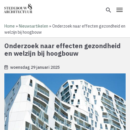
Overslaan
en
search
Toggl
naar
de
Home
Nieuwsartikelen
Onderzoek naar effecten gezondheid en
inhoud
Kruimelpad
welzijn bij hoogbouw
gaan
Onderzoek naar effecten gezondheid
en welzijn bij hoogbouw
woensdag 29 januari 2025