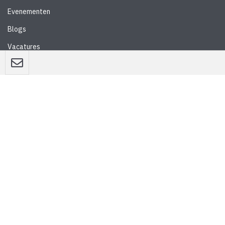
Evenementen
Blogs
Vacatures
Nieuwsbrief
WEBSITE
Privacyverklaring
Disclaimer
Algemene voorwaarden
CONTACT
Stedebouw & Architectuur