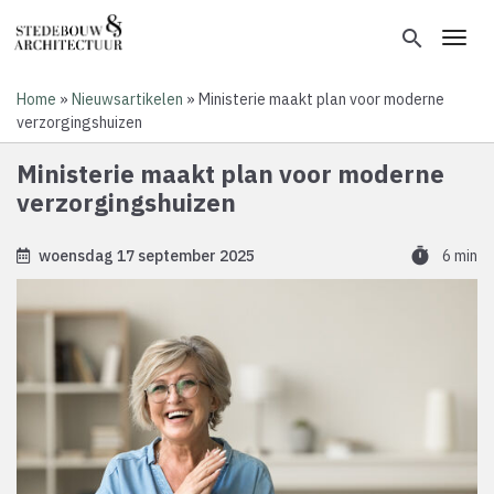
Overslaan
en
search
Toggl
naar
de
Home
Nieuwsartikelen
Ministerie maakt plan voor moderne
inhoud
Kruimelpad
verzorgingshuizen
gaan
Ministerie maakt plan voor moderne
verzorgingshuizen
timer
woensdag 17 september 2025
6 min