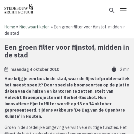
Overslaan
en
search
Toggl
naar
de
Home
Nieuwsartikelen
Een groen filter voor fijnstof, midden in
inhoud
Kruimelpad
de stad
gaan
Een groen filter voor fijnstof, midden in
de stad
timer
maandag 4 oktober 2010
2 min
Hoe krijg je een bos in de stad, waar de fijnstofproblematiek
het meest speelt? Door speciale boomsoorten op de platte
daken van de huizen en kantoren te zetten, stelt Van
Helvoirt Groenprojecten uit Berkel-Enschot. Hun
innovatieve fijnstoffilter wordt op 13 en 14 oktober
gepresenteerd, tijdens vakbeurs ‘De Dag van de Openbare
Ruimte’ in Houten.
Groen in de stedelijke omgeving vervult vele nuttige functies. Het