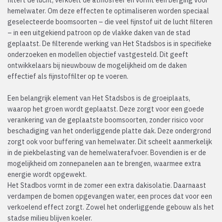
filtert de lucht, verkoelt de atmosfeer en vormt een berging voor
hemelwater. Om deze effecten te optimaliseren worden speciaal
geselecteerde boomsoorten – die veel fijnstof uit de lucht filteren
– in een uitgekiend patroon op de vlakke daken van de stad
geplaatst. De filterende werking van Het Stadsbos is in specifieke
onderzoeken en modellen objectief vastgesteld. Dit geeft
ontwikkelaars bij nieuwbouw de mogelijkheid om de daken
effectief als fijnstoffilter op te voeren.
Een belangrijk element van Het Stadsbos is de groeiplaats,
waarop het groen wordt geplaatst. Deze zorgt voor een goede
verankering van de geplaatste boomsoorten, zonder risico voor
beschadiging van het onderliggende platte dak. Deze ondergrond
zorgt ook voor buffering van hemelwater. Dit scheelt aanmerkelijk
in de piekbelasting van de hemelwaterafvoer. Bovendien is er de
mogelijkheid om zonnepanelen aan te brengen, waarmee extra
energie wordt opgewekt.
Het Stadbos vormt in de zomer een extra dakisolatie. Daarnaast
verdampen de bomen opgevangen water, een proces dat voor een
verkoelend effect zorgt. Zowel het onderliggende gebouw als het
stadse milieu blijven koeler.