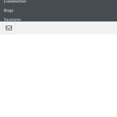
Evenementen
Blogs
Vacatures
Nieuwsbrief
WEBSITE
Privacyverklaring
Disclaimer
Algemene voorwaarden
CONTACT
Stedebouw & Architectuur
Schrevenweg 3