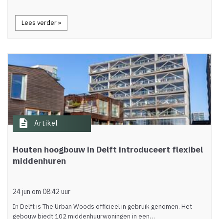
Lees verder »
description
Artikel
Houten hoogbouw in Delft introduceert flexibel
middenhuren
24 jun om 08:42 uur
In Delft is The Urban Woods officieel in gebruik genomen. Het
gebouw biedt 102 middenhuurwoningen in een…