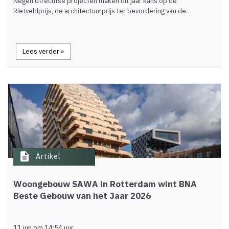
Negen Utrechtse projecten maken dit jaar kans op de
Rietveldprijs, de architectuurprijs ter bevordering van de…
Lees verder »
description
Artikel
Woongebouw SAWA in Rotterdam wint BNA
Beste Gebouw van het Jaar 2026
11 jun om 14:54 uur