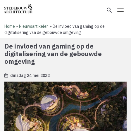
Overslaan
en
search
Toggl
naar
de
Home
Nieuwsartikelen
De invloed van gaming op de
inhoud
Kruimelpad
digitalisering van de gebouwde omgeving
gaan
De invloed van gaming op de
digitalisering van de gebouwde
omgeving
dinsdag 24 mei 2022