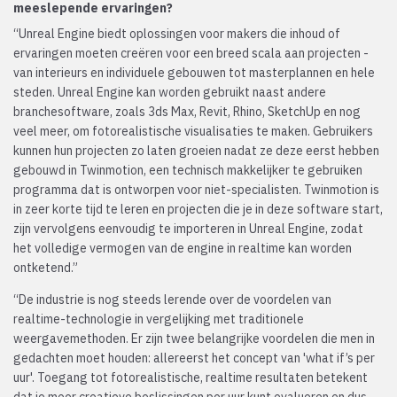
meeslepende ervaringen?
“Unreal Engine biedt oplossingen voor makers die inhoud of
ervaringen moeten creëren voor een breed scala aan projecten -
van interieurs en individuele gebouwen tot masterplannen en hele
steden. Unreal Engine kan worden gebruikt naast andere
branchesoftware, zoals 3ds Max, Revit, Rhino, SketchUp en nog
veel meer, om fotorealistische visualisaties te maken. Gebruikers
kunnen hun projecten zo laten groeien nadat ze deze eerst hebben
gebouwd in Twinmotion, een technisch makkelijker te gebruiken
programma dat is ontworpen voor niet-specialisten. Twinmotion is
in zeer korte tijd te leren en projecten die je in deze software start,
zijn vervolgens eenvoudig te importeren in Unreal Engine, zodat
het volledige vermogen van de engine in realtime kan worden
ontketend.”
“De industrie is nog steeds lerende over de voordelen van
realtime-technologie in vergelijking met traditionele
weergavemethoden. Er zijn twee belangrijke voordelen die men in
gedachten moet houden: allereerst het concept van 'what if’s per
uur'. Toegang tot fotorealistische, realtime resultaten betekent
dat je meer creatieve beslissingen per uur kunt evalueren en dus